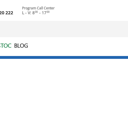
Program Call Center
20 222
L - V: 8
- 17
00
00
STOC
BLOG