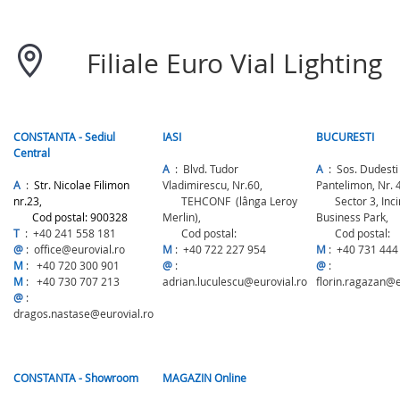
Filiale Euro Vial Lighting
CONSTANTA - Sediul
IASI
BUCURESTI
Central
A
: Blvd. Tudor
A
: Sos. Dudesti
A
:
Str. Nicolae Filimon
Vladimirescu, Nr.60,
Pantelimon, Nr. 
nr.23,
TEHCONF (lânga Leroy
Sector 3, Inci
Cod postal: 900328
Merlin),
Business Park,
T
: +40 241 558 181
Cod postal:
Cod postal:
@
: office@eurovial.ro
M
: +40 722 227 954
M
: +40 731 444
M
: +40 720 300 901
@
:
@
:
M
: +40 730 707 213
adrian.luculescu@eurovial.ro
florin.ragazan@e
@
:
dragos.nastase@eurovial.ro
CONSTANTA - Showroom
MAGAZIN Online