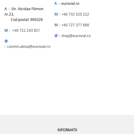
A
:
eurovial.ro
A
:
Str. Nicolae Filimon
nr.23,
M
: +40 732 520 222
Cod postal: 900328
M
: +40 727 377 888
M
: +40 722 243 821
@
: shop@eurovial.ro
@
: cosmin.alexa@eurovial.ro
INFORMATII