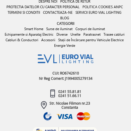
DESPRE NOI
POLITICA DE RETUR
PROTECTIA DATELOR CU CARACTER PERSONAL
POLITICA COOKIES
ANPC
TERMENI SI CONDITII
CONTACTEAZA-NE
SERVICII EURO VIAL LIGHTING
BLOG
CATEGORII
Smart Home
Surse de iluminat
Corpuri de iluminat
Echipamente si Aparataj Electric
Diverse
Unelte
Paratrasnet
Trasee cabluri
Cabluri & Conductori
Accesorii
Stații de Încărcare pentru Vehicule Electrice
Energie Verde
CUI: RO6742610
Nr Reg Comert: J1994005279134
0241 55.81.81
0241 51.66.11
Str. Nicolae Filimon nr.23
Constanta