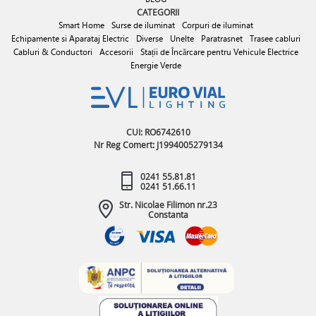
CATEGORII
Smart Home
Surse de iluminat
Corpuri de iluminat
Echipamente si Aparataj Electric
Diverse
Unelte
Paratrasnet
Trasee cabluri
Cabluri & Conductori
Accesorii
Stații de Încărcare pentru Vehicule Electrice
Energie Verde
CUI: RO6742610
Nr Reg Comert: J1994005279134
0241 55.81.81
0241 51.66.11
Str. Nicolae Filimon nr.23
Constanta