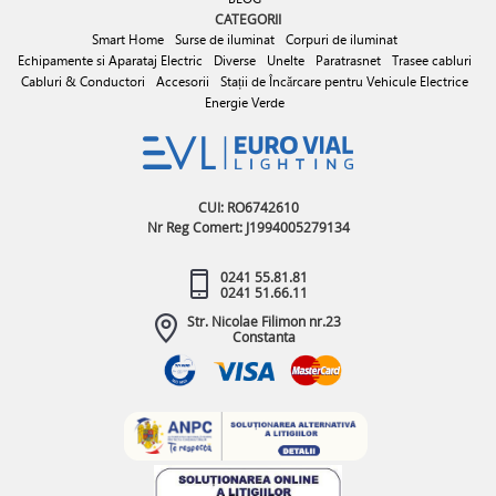
CATEGORII
Smart Home
Surse de iluminat
Corpuri de iluminat
Echipamente si Aparataj Electric
Diverse
Unelte
Paratrasnet
Trasee cabluri
Cabluri & Conductori
Accesorii
Stații de Încărcare pentru Vehicule Electrice
Energie Verde
CUI: RO6742610
Nr Reg Comert: J1994005279134
0241 55.81.81
0241 51.66.11
Str. Nicolae Filimon nr.23
Constanta