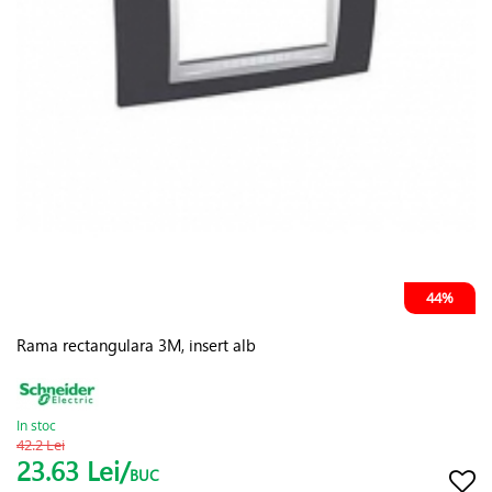
44%
Rama rectangulara 3M, insert alb
In stoc
42.2 Lei
23.63 Lei/
BUC