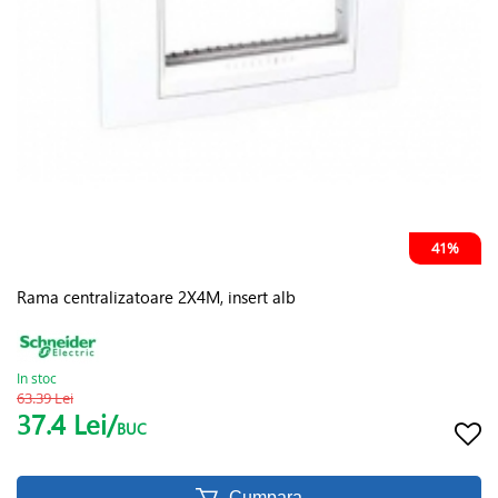
41%
Rama centralizatoare 2X4M, insert alb
In stoc
63.39 Lei
37.4 Lei/
BUC
Cumpara