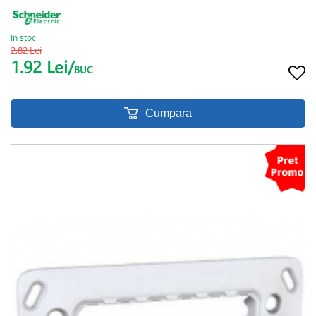
In stoc
2.82 Lei
1.92 Lei/
BUC
Cumpara