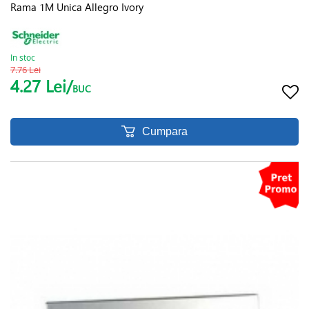
Rama 1M Unica Allegro Ivory
In stoc
7.76 Lei
4.27 Lei/
BUC
Cumpara