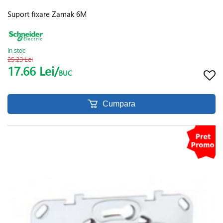
Suport fixare Zamak 6M
In stoc
25.23 Lei
17.66 Lei/
BUC
Cumpara