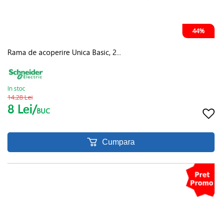
44%
Rama de acoperire Unica Basic, 2...
In stoc
14.28 Lei
8 Lei/
BUC
Cumpara