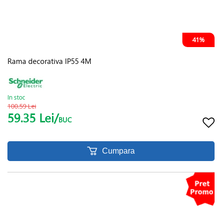
41%
Rama decorativa IP55 4M
In stoc
100.59 Lei
59.35 Lei/
BUC
Cumpara