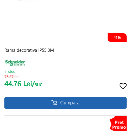
41%
Rama decorativa IP55 3M
In stoc
75.87 Lei
44.76 Lei/
BUC
Cumpara