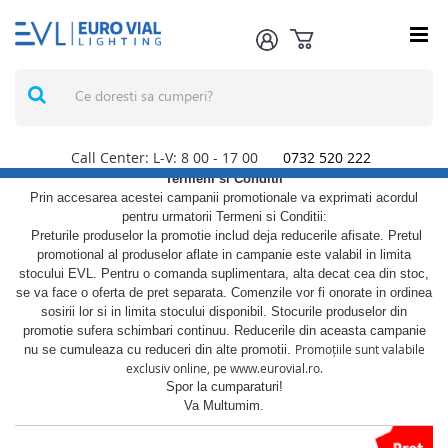
Call Center: L-V: 8
00
- 17
00
0732 520 222
Termeni si Conditii
Prin accesarea acestei campanii promotionale va exprimati acordul
pentru urmatorii Termeni si Conditii:
Preturile produselor la promotie includ deja reducerile afisate. Pretul
promotional al produselor aflate in campanie este valabil in limita
stocului EVL. Pentru o comanda suplimentara, alta decat cea din stoc,
se va face o oferta de pret separata. Comenzile vor fi onorate in ordinea
sosirii lor si in limita stocului disponibil. Stocurile produselor din
promotie sufera schimbari continuu. Reducerile din aceasta campanie
Promoțiile sunt valabile
nu se cumuleaza cu reduceri din alte promotii.
exclusiv online, pe www.eurovial.ro.
Spor la cumparaturi!
Va Multumim.