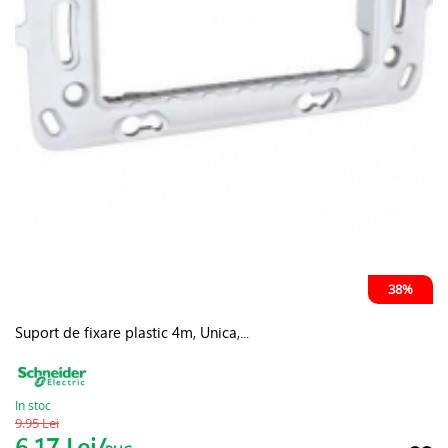
38%
Suport de fixare plastic 4m, Unica,...
In stoc
9.95 Lei
6.17 Lei/