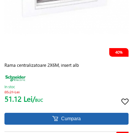
40%
Rama centralizatoare 2X6M, insert alb
In stoc
85.21 Lei
51.12 Lei/
BUC
Cumpara