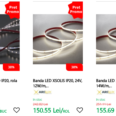
38%
38%
IP20, rola
Banda LED XSOLIS IP20, 24V,
Banda LED 
12W/m,...
14W/m,...
In stoc
In stoc
242.82 Lei
251.11 Lei
150.55 Lei/
155.69 
BUC
ROL