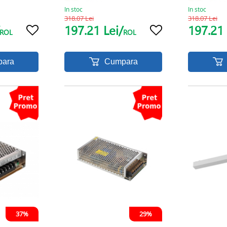
In stoc
In stoc
318.07 Lei
318.07 Lei
197.21 Lei/
197.21 
ROL
ROL
ara
Cumpara
37%
29%