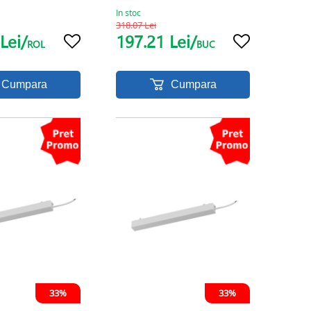
In stoc
318.07 Lei
Lei/
197.21 Lei/
ROL
BUC
Cumpara
Cumpara
33%
33%