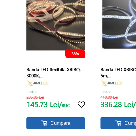
38%
Banda LED flexibila XRIBO,
Banda LED XRIBO 
3000K,...
5m,...
In stoc
In stoc
235.05 Lei
410.09 Lei
145.73 Lei/
336.28 Lei/
BUC
Cumpara
Cump