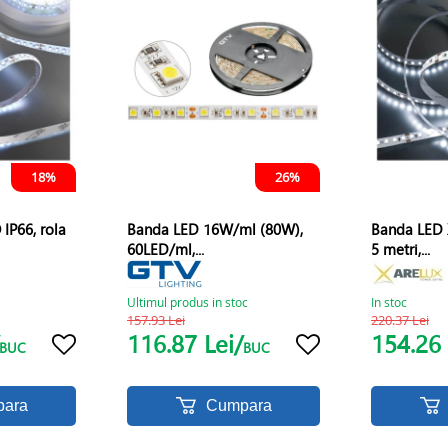
18%
26%
IP66, rola
Banda LED 16W/ml (80W),
Banda LED 
60LED/ml,...
5 metri,...
Ultimul produs in stoc
In stoc
157.93 Lei
220.37 Lei
116.87 Lei/
154.26 
BUC
BUC
ara
Cumpara