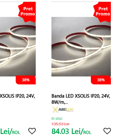
38%
38%
XSOLIS IP20, 24V,
Banda LED XSOLIS IP20, 24V,
8W/m,...
In stoc
135.53 Lei
Lei/
84.03 Lei/
ROL
ROL