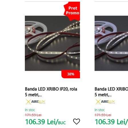
38%
Banda LED XRIBO IP20, rola
Banda LED XRIBO 
5 metri,...
5 metri,...
In stoc
In stoc
171.59 Lei
171.59 Lei
106.39 Lei/
106.39 Lei/
BUC