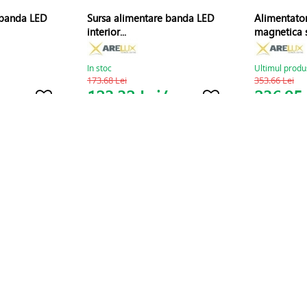
 banda LED
Sursa alimentare banda LED
Alimentator
interior...
magnetica s
In stoc
Ultimul produ
173.68 Lei
353.66 Lei
123.32 Lei/
236.95 
UC
BUC
ara
Cumpara
1
2
›
 DE RETUR
PROTECTIA DATELOR CU CARACTER PERSONAL
POLITICA COOKIES
AN
CONTACTEAZA-NE
SERVICII EURO VIAL LIGHTING
BLOG