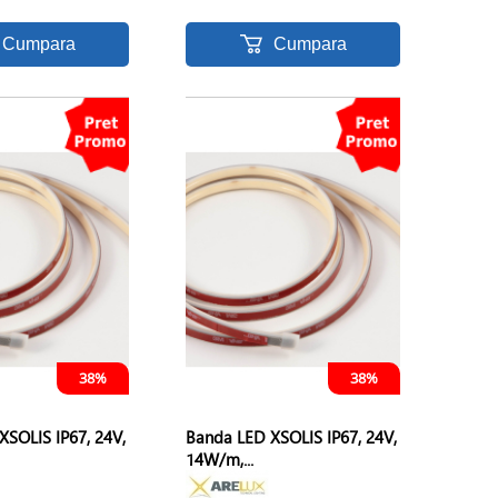
Cumpara
Cumpara
38%
38%
XSOLIS IP67, 24V,
Banda LED XSOLIS IP67, 24V,
14W/m,...