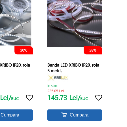
30%
38%
XRIBO IP20, rola
Banda LED XRIBO IP20, rola
5 metri,...
In stoc
235.05 Lei
Lei/
145.73 Lei/
BUC
BUC
Cumpara
Cumpara