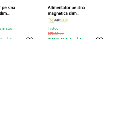
 pe sina
Alimentator pe sina
lim...
magnetica slim...
s in stoc
In stoc
272.89 Lei
Lei/
182.84 Lei/
BUC
BUC
Cumpara
Cumpara
PC