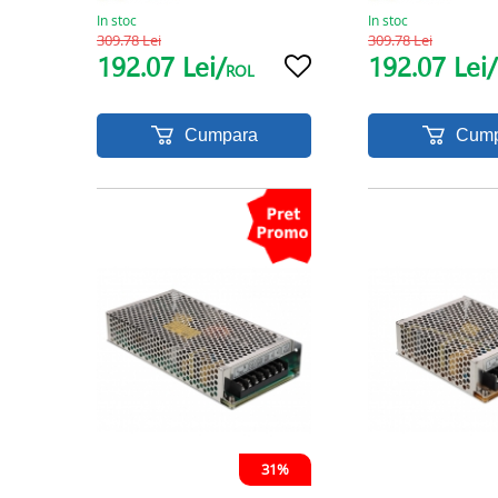
In stoc
In stoc
309.78 Lei
309.78 Lei
192.07 Lei/
192.07 Lei/
ROL
Cumpara
Cump
31%