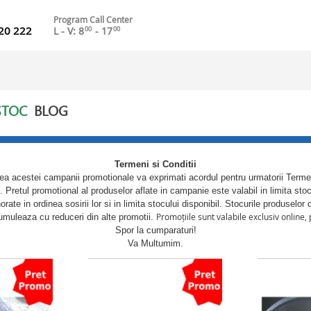
Program Call Center
20 222
L - V: 8
- 17
00
00
STOC
BLOG
Termeni si Conditii
ea acestei campanii promotionale va exprimati acordul pentru urmatorii Termeni
e. Pretul promotional al produselor aflate in campanie este valabil in limita 
rate in ordinea sosirii lor si in limita stocului disponibil. Stocurile produsel
Promoțiile sunt valabile exclusiv online,
muleaza cu reduceri din alte promotii.
Spor la cumparaturi!
Va Multumim.