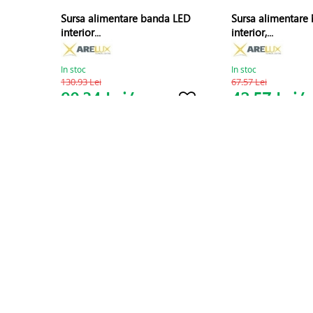
Sursa alimentare banda LED
Sursa alimentare
interior...
interior,...
In stoc
In stoc
130.93 Lei
67.57 Lei
90.34 Lei/
42.57 Lei/
BUC
B
Cumpara
Cump
INFORMATII
DESPRE NOI
POLITICA
TERMENI SI CONDITII