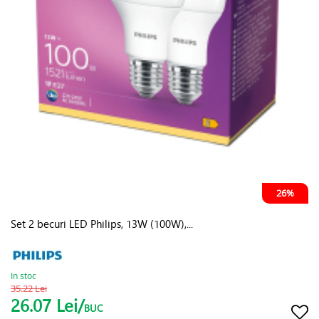
26%
Set 2 becuri LED Philips, 13W (100W),...
In stoc
35.22 Lei
26.07 Lei/
BUC