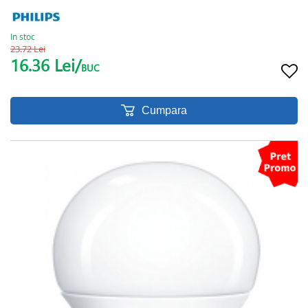
In stoc
23.72 Lei
16.36 Lei/
BUC
Cumpara