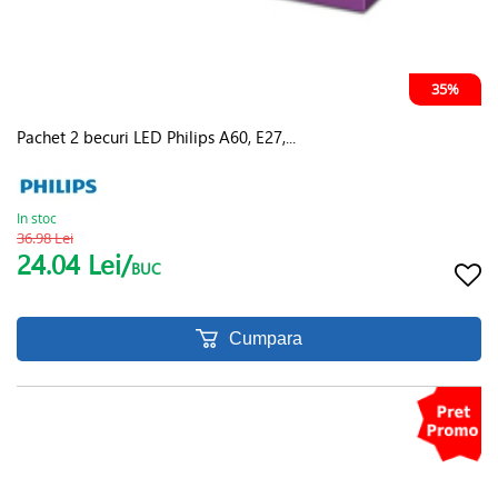
35%
Pachet 2 becuri LED Philips A60, E27,...
In stoc
36.98 Lei
24.04 Lei/
BUC
Cumpara