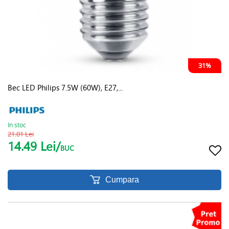
31%
Bec LED Philips 7.5W (60W), E27,...
In stoc
21.01 Lei
14.49 Lei/
BUC
Cumpara