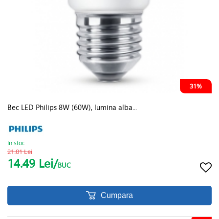
31%
Bec LED Philips 8W (60W), lumina alba...
In stoc
21.01 Lei
14.49 Lei/
BUC
Cumpara