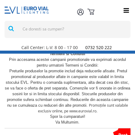
Call Center: L-V: 8
00
- 17
00
0732 520 222
Termeni si Conditii
Prin accesarea acestei campanii promotionale va exprimati acordul
pentru urmatorii Termeni si Conditii:
Preturile produselor la promotie includ deja reducerile afisate. Pretul
promotional al produselor aflate in campanie este valabil in limita
stocului EVL. Pentru o comanda suplimentara, alta decat cea din stoc,
se va face o oferta de pret separata. Comenzile vor fi onorate in ordinea
sosirii lor si in limita stocului disponibil. Stocurile produselor din
promotie sufera schimbari continuu. Reducerile din aceasta campanie
Promoțiile sunt valabile
nu se cumuleaza cu reduceri din alte promotii.
exclusiv online, pe www.eurovial.ro.
Spor la cumparaturi!
Va Multumim.