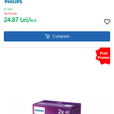
In stoc
32.72 Lei
24.87 Lei/
BUC
Cumpara