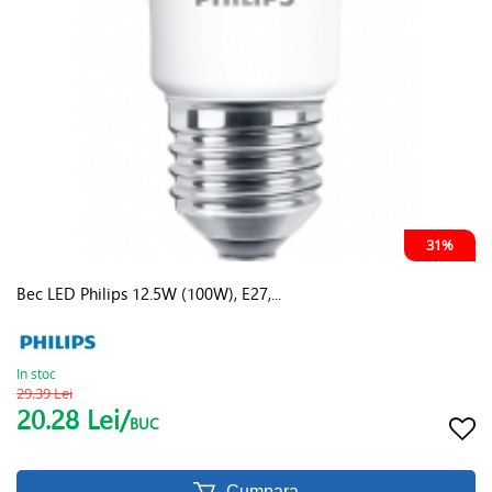
31%
Bec LED Philips 12.5W (100W), E27,...
In stoc
29.39 Lei
20.28 Lei/
BUC
Cumpara