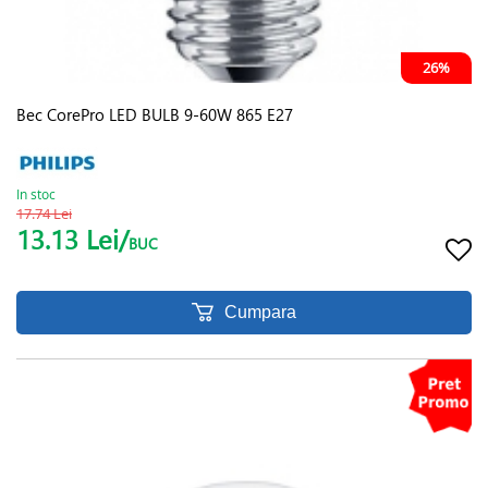
26%
Bec CorePro LED BULB 9-60W 865 E27
In stoc
17.74 Lei
13.13 Lei/
BUC
Cumpara