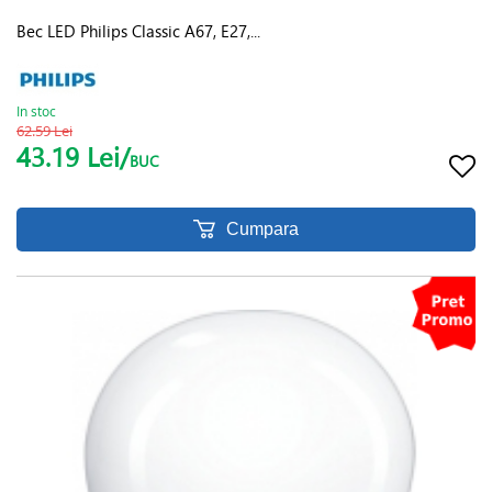
Bec LED Philips Classic A67, E27,...
In stoc
62.59 Lei
43.19 Lei/
BUC
Cumpara