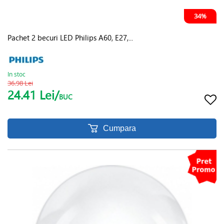
34%
Pachet 2 becuri LED Philips A60, E27,...
In stoc
36.98 Lei
24.41 Lei/
BUC
Cumpara