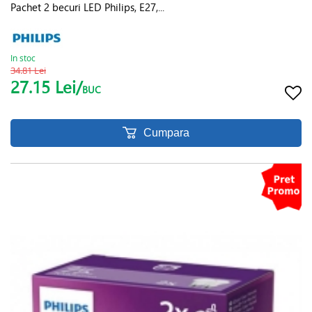
Pachet 2 becuri LED Philips, E27,...
In stoc
34.81 Lei
27.15 Lei/
BUC
Cumpara