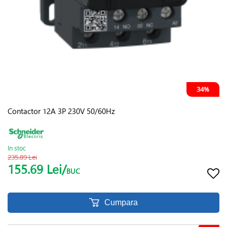
34%
Contactor 12A 3P 230V 50/60Hz
In stoc
235.89 Lei
155.69 Lei/
BUC
Cumpara