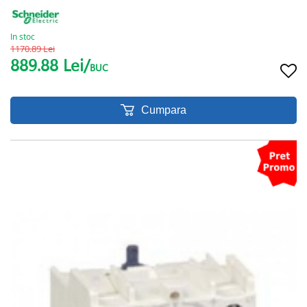
In stoc
1170.89 Lei
889.88 Lei/
BUC
Cumpara