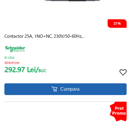
31%
Contactor 25A, 1NO+NC, 230V/50-60Hz,...
In stoc
424.6 Lei
292.97 Lei/
BUC
Cumpara