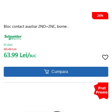
26%
Bloc contact auxiliar 2NO+2NC, borne...
In stoc
86.48 Lei
63.99 Lei/
BUC
Cumpara