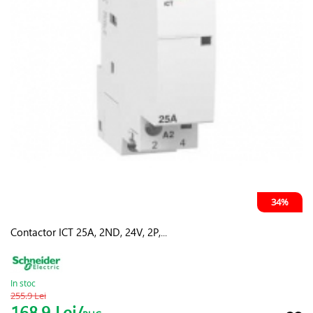
34%
Contactor ICT 25A, 2ND, 24V, 2P,...
In stoc
255.9 Lei
168.9 Lei/