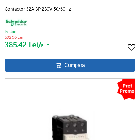
Contactor 32A 3P 230V 50/60Hz
In stoc
592.96 Lei
385.42 Lei/
BUC
Cumpara