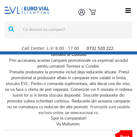
Call Center: L-V: 8
00
- 17
00
0732 520 222
Termeni si Conditii
Prin accesarea acestei campanii promotionale va exprimati acordul
pentru urmatorii Termeni si Conditii:
Preturile produselor la promotie includ deja reducerile afisate. Pretul
promotional al produselor aflate in campanie este valabil in limita
stocului EVL. Pentru o comanda suplimentara, alta decat cea din stoc,
se va face o oferta de pret separata. Comenzile vor fi onorate in ordinea
sosirii lor si in limita stocului disponibil. Stocurile produselor din
promotie sufera schimbari continuu. Reducerile din aceasta campanie
Promoțiile sunt valabile
nu se cumuleaza cu reduceri din alte promotii.
exclusiv online, pe www.eurovial.ro.
Spor la cumparaturi!
Va Multumim.