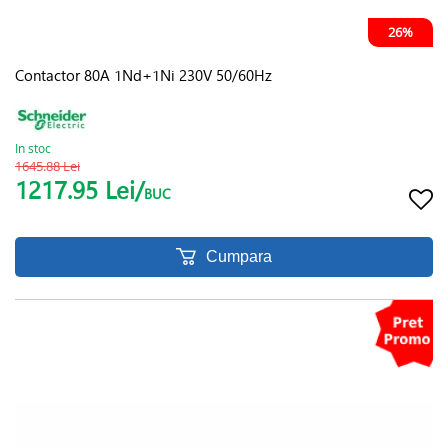
26%
Contactor 80A 1Nd+1Ni 230V 50/60Hz
In stoc
1645.88 Lei
1217.95 Lei/
BUC
Cumpara