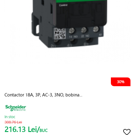
30%
Contactor 18A, 3P, AC-3, 3NO, bobina...
In stoc
308.76 Lei
216.13 Lei/
BUC