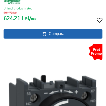
Ultimul produs in stoc
891.72 Lei
624.21 Lei/
BUC
Cumpara