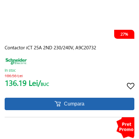
27%
Contactor iCT 25A 2ND 230/240V, A9C20732
In stoc
186.56 Lei
136.19 Lei/
BUC
Cumpara