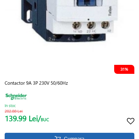
31%
Contactor 9A 3P 230V 50/60Hz
In stoc
202.88 Lei
139.99 Lei/
BUC
Cumpara