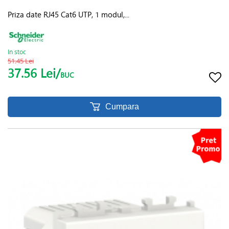
Priza date RJ45 Cat6 UTP, 1 modul,...
In stoc
51.45 Lei
37.56 Lei/
BUC
Cumpara