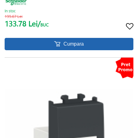
In stoc
199.67 Lei
133.78 Lei/
BUC
Cumpara