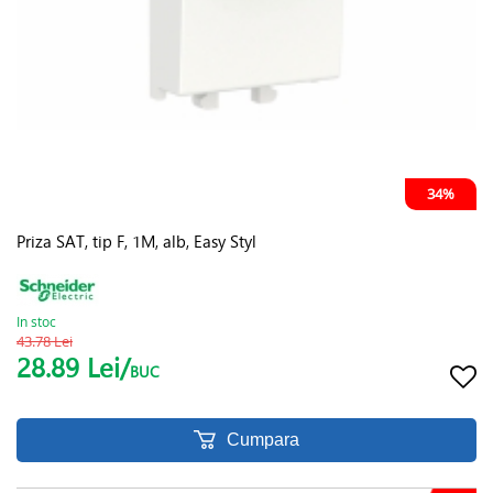
34%
Priza SAT, tip F, 1M, alb, Easy Styl
In stoc
43.78 Lei
28.89 Lei/
BUC
Cumpara