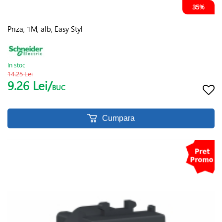
35%
Priza, 1M, alb, Easy Styl
In stoc
14.25 Lei
9.26 Lei/
BUC
Cumpara