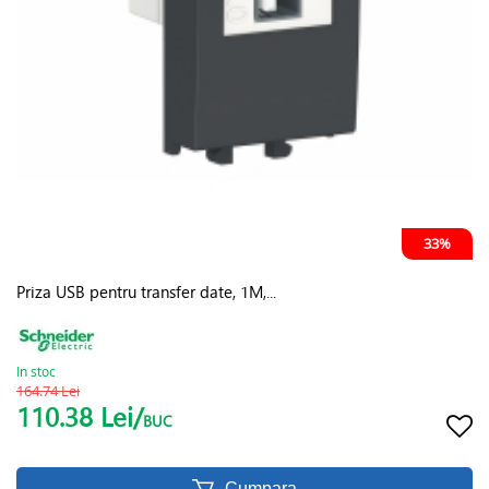
33%
Priza USB pentru transfer date, 1M,...
In stoc
164.74 Lei
110.38 Lei/
BUC
Cumpara