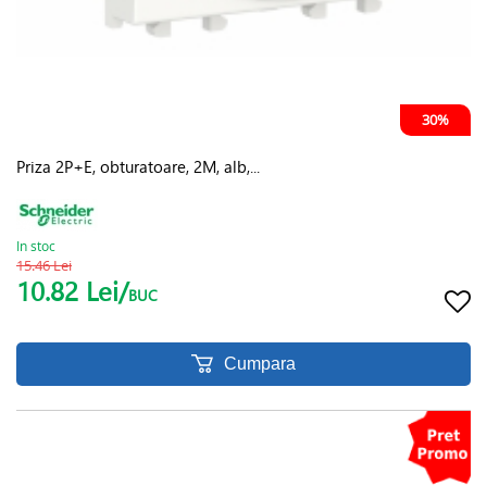
30%
Priza 2P+E, obturatoare, 2M, alb,...
In stoc
15.46 Lei
10.82 Lei/
BUC
Cumpara