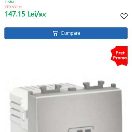
In stoc
219.63 Lei
147.15 Lei/
BUC
Cumpara