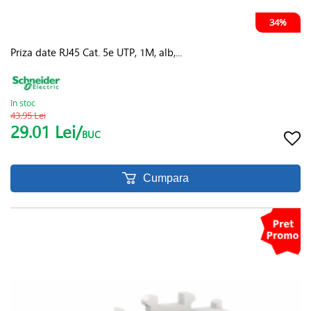
34%
Priza date RJ45 Cat. 5e UTP, 1M, alb,...
In stoc
43.95 Lei
29.01 Lei/
BUC
Cumpara