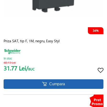
34%
Priza SAT, tip F, 1M, negru, Easy Styl
In stoc
48.13 Lei
31.77 Lei/
BUC
Cumpara