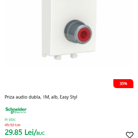
35%
Priza audio dubla, 1M, alb, Easy Styl
In stoc
45.92 Lei
29.85 Lei/
BUC