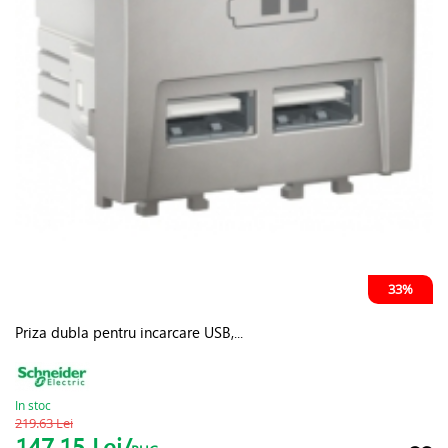
33%
Priza dubla pentru incarcare USB,...
In stoc
219.63 Lei
147.15 Lei/