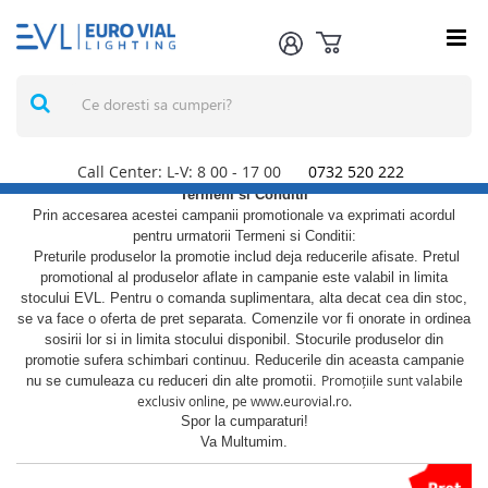
Call Center: L-V: 8
00
- 17
00
0732 520 222
Termeni si Conditii
Prin accesarea acestei campanii promotionale va exprimati acordul
pentru urmatorii Termeni si Conditii:
Preturile produselor la promotie includ deja reducerile afisate. Pretul
promotional al produselor aflate in campanie este valabil in limita
stocului EVL. Pentru o comanda suplimentara, alta decat cea din stoc,
se va face o oferta de pret separata. Comenzile vor fi onorate in ordinea
sosirii lor si in limita stocului disponibil. Stocurile produselor din
promotie sufera schimbari continuu. Reducerile din aceasta campanie
Promoțiile sunt valabile
nu se cumuleaza cu reduceri din alte promotii.
exclusiv online, pe www.eurovial.ro.
Spor la cumparaturi!
Va Multumim.