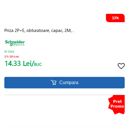
33%
Priza 2P+E, obturatoare, capac, 2M,...
In stoc
21.38 Lei
14.33 Lei/
BUC
Cumpara