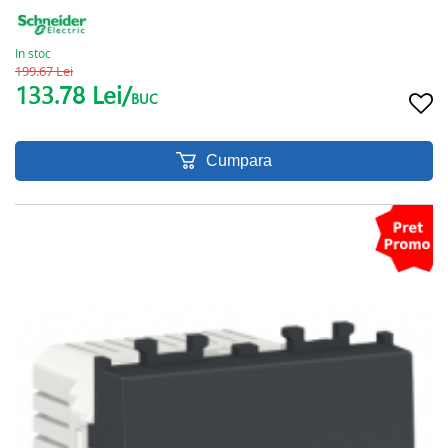
In stoc
199.67 Lei
133.78 Lei/
BUC
Cumpara