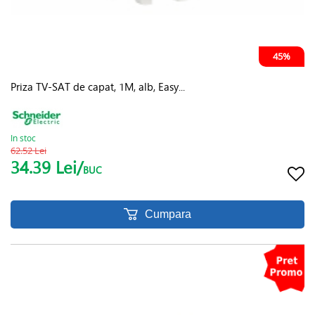
45%
Priza TV-SAT de capat, 1M, alb, Easy...
In stoc
62.52 Lei
34.39 Lei/
BUC
Cumpara