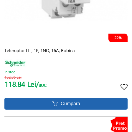
22%
Teleruptor ITL, 1P, 1NO, 16A, Bobina...
In stoc
152.36 Lei
118.84 Lei/
BUC
Cumpara