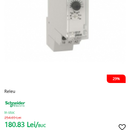
29%
Releu
In stoc
254.69 Lei
180.83 Lei/
BUC