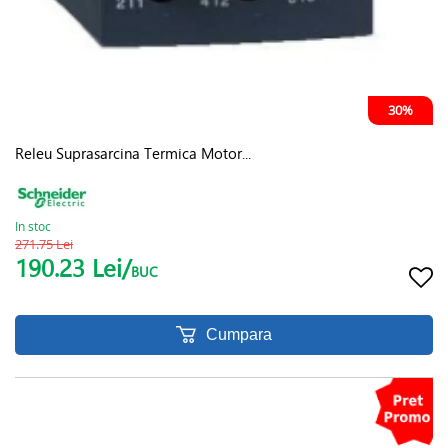
30%
Releu Suprasarcina Termica Motor...
In stoc
271.75 Lei
190.23 Lei/
BUC
Cumpara