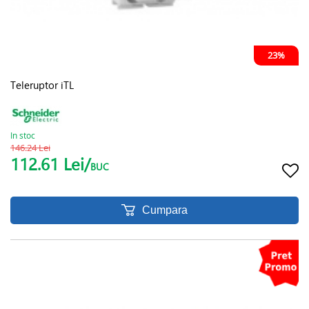
23%
Teleruptor iTL
In stoc
146.24 Lei
112.61 Lei/
BUC
Cumpara