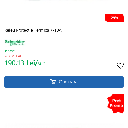
29%
Releu Protectie Termica 7-10A
In stoc
267.79 Lei
190.13 Lei/
BUC
Cumpara