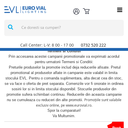
Call Center: L-V: 8
00
- 17
00
0732 520 222
Termeni si Conditii
Prin accesarea acestei campanii promotionale va exprimati acordul
pentru urmatorii Termeni si Conditii:
Preturile produselor la promotie includ deja reducerile afisate. Pretul
promotional al produselor aflate in campanie este valabil in limita
stocului EVL. Pentru o comanda suplimentara, alta decat cea din stoc,
se va face o oferta de pret separata. Comenzile vor fi onorate in ordinea
sosirii lor si in limita stocului disponibil. Stocurile produselor din
promotie sufera schimbari continuu. Reducerile din aceasta campanie
Promoțiile sunt valabile
nu se cumuleaza cu reduceri din alte promotii.
exclusiv online, pe www.eurovial.ro.
Spor la cumparaturi!
Va Multumim.