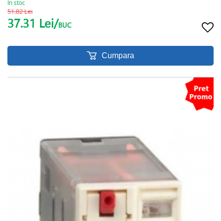
In stoc
51.82 Lei
37.31 Lei/
BUC
Cumpara