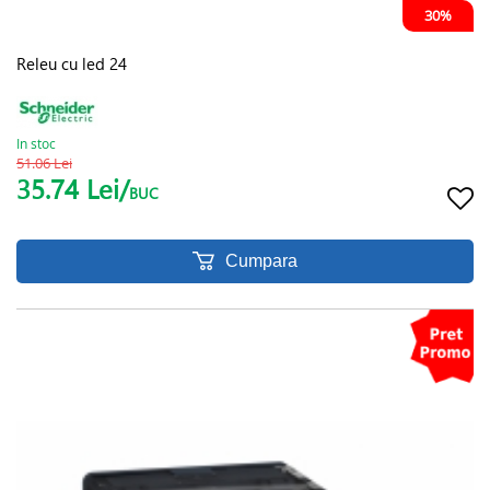
30%
Releu cu led 24
In stoc
51.06 Lei
35.74 Lei/
BUC
Cumpara