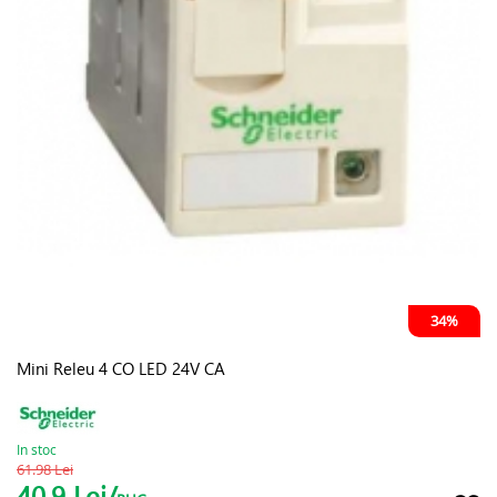
34%
Mini Releu 4 CO LED 24V CA
In stoc
61.98 Lei
40.9 Lei/