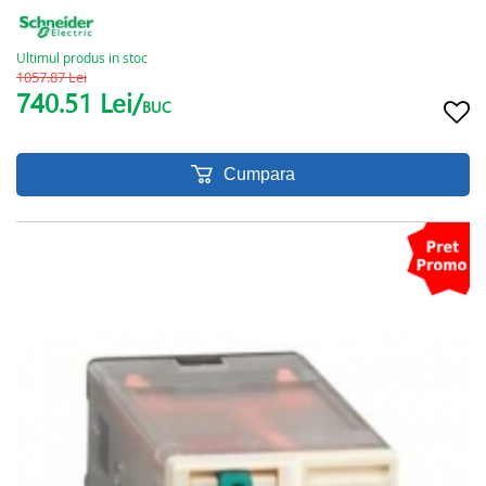
Ultimul produs in stoc
1057.87 Lei
740.51 Lei/
BUC
Cumpara