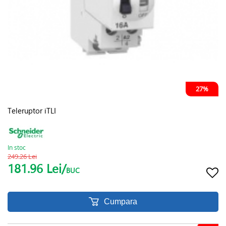
27%
Teleruptor iTLI
In stoc
249.26 Lei
181.96 Lei/
BUC
Cumpara