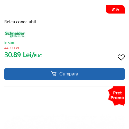
31%
Releu conectabil
In stoc
44.77 Lei
30.89 Lei/
BUC
Cumpara