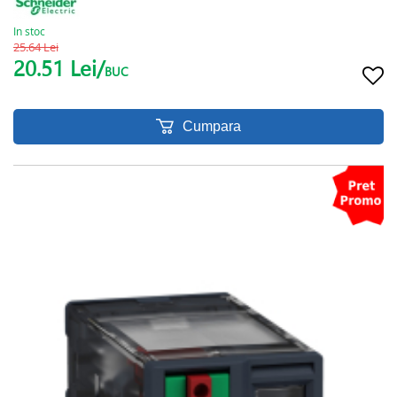
In stoc
25.64 Lei
20.51 Lei/
BUC
Cumpara