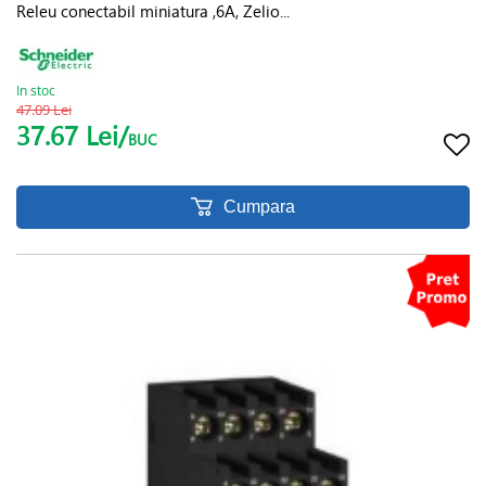
Releu conectabil miniatura ,6A, Zelio...
In stoc
47.09 Lei
37.67 Lei/
BUC
Cumpara