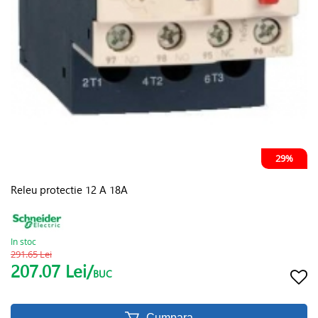
29%
Releu protectie 12 A 18A
In stoc
291.65 Lei
207.07 Lei/
BUC
Cumpara