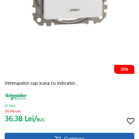
35%
Intrerupator cap scara cu indicator...
In stoc
55.96 Lei
36.38 Lei/
BUC
Cumpara