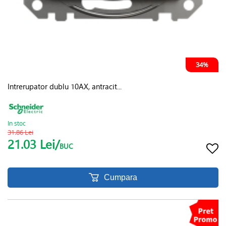
34%
Intrerupator dublu 10AX, antracit...
In stoc
31.86 Lei
21.03 Lei/
BUC
Cumpara