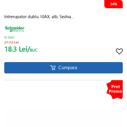
34%
Intrerupator dublu 10AX, alb, Sedna...
In stoc
27.72 Lei
18.3 Lei/
BUC
Cumpara