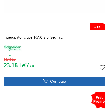
34%
Intrerupator cruce 10AX, alb, Sedna...
In stoc
35.13 Lei
23.18 Lei/
BUC
Cumpara