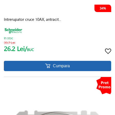
34%
Intrerupator cruce 10AX, antracit...
In stoc
39.7 Lei
26.2 Lei/
BUC
Cumpara