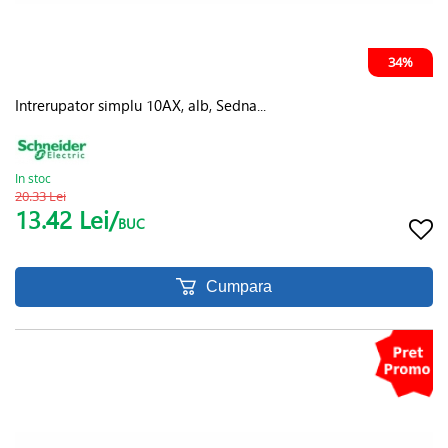
34%
Intrerupator simplu 10AX, alb, Sedna...
In stoc
20.33 Lei
13.42 Lei/
BUC
Cumpara