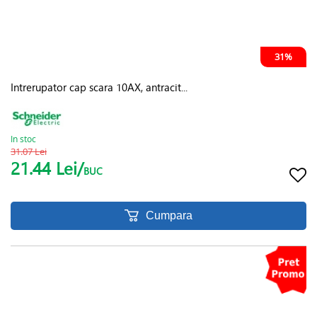
31%
Intrerupator cap scara 10AX, antracit...
In stoc
31.07 Lei
21.44 Lei/
BUC
Cumpara