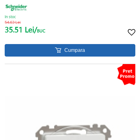
In stoc
54.63 Lei
35.51 Lei/
BUC
Cumpara