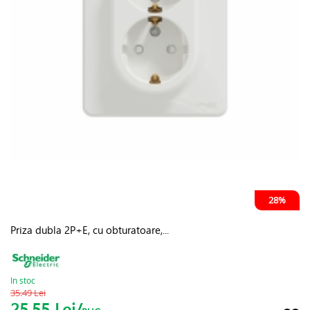
28%
Priza dubla 2P+E, cu obturatoare,...
In stoc
35.49 Lei
25.55 Lei/