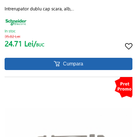
Intrerupator dublu cap scara, alb,...
In stoc
35.82 Lei
24.71 Lei/
BUC
Cumpara