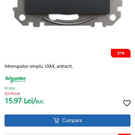
31%
Intrerupator simplu 10AX, antracit...
In stoc
23.15 Lei
15.97 Lei/
BUC
Cumpara