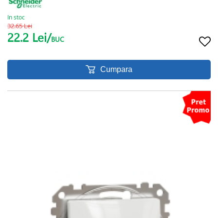
In stoc
32.65 Lei
22.2 Lei/
BUC
Cumpara