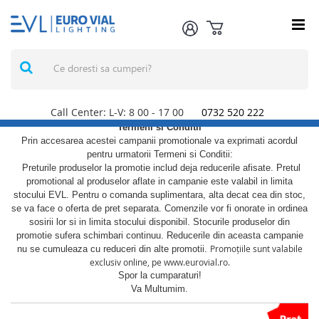
Call Center: L-V: 8
00
- 17
00
0732 520 222
Termeni si Conditii
Prin accesarea acestei campanii promotionale va exprimati acordul
pentru urmatorii Termeni si Conditii:
Preturile produselor la promotie includ deja reducerile afisate. Pretul
promotional al produselor aflate in campanie este valabil in limita
stocului EVL. Pentru o comanda suplimentara, alta decat cea din stoc,
se va face o oferta de pret separata. Comenzile vor fi onorate in ordinea
sosirii lor si in limita stocului disponibil. Stocurile produselor din
promotie sufera schimbari continuu. Reducerile din aceasta campanie
Promoțiile sunt valabile
nu se cumuleaza cu reduceri din alte promotii.
exclusiv online, pe www.eurovial.ro.
Spor la cumparaturi!
Va Multumim.