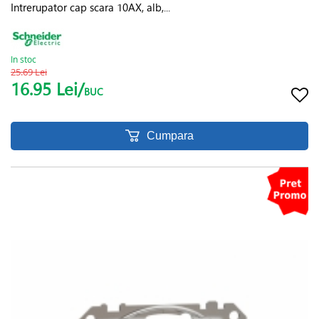
Intrerupator cap scara 10AX, alb,...
In stoc
25.69 Lei
16.95 Lei/
BUC
Cumpara