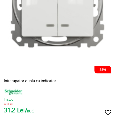
35%
Intrerupator dublu cu indicator...
In stoc
48 Lei
31.2 Lei/
BUC