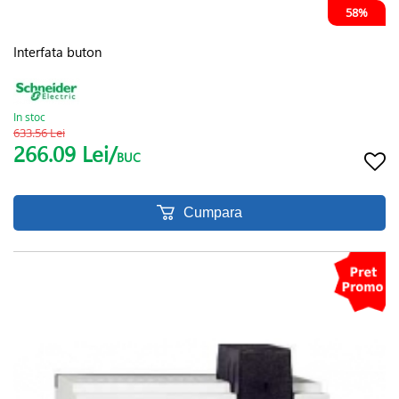
58%
Interfata buton
In stoc
633.56 Lei
266.09 Lei/
BUC
Cumpara