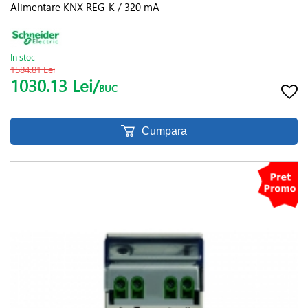
Alimentare KNX REG-K / 320 mA
In stoc
1584.81 Lei
1030.13 Lei/
BUC
Cumpara