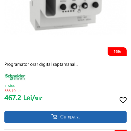
16%
Programator orar digital saptamanal...
In stoc
556.19 Lei
467.2 Lei/
BUC
Cumpara