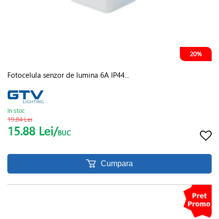
20%
Fotocelula senzor de lumina 6A IP44...
In stoc
19.84 Lei
15.88 Lei/
BUC
Cumpara