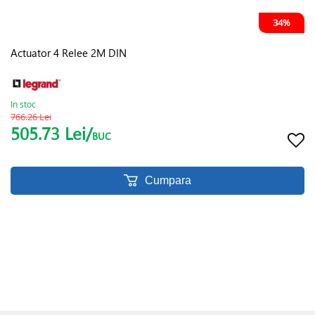
34%
Actuator 4 Relee 2M DIN
In stoc
766.26 Lei
505.73 Lei/
BUC
Cumpara