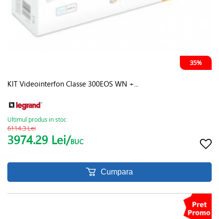
35%
KIT Videointerfon Classe 300EOS WN +...
Ultimul produs in stoc
6114.3 Lei
3974.29 Lei/
BUC
Cumpara