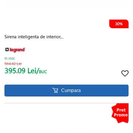
30%
Sirena inteligenta de interior,...
In stoc
564.42 Lei
395.09 Lei/
BUC
Cumpara