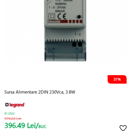
31%
Sursa Alimentare 2DIN 230Vca, 3.8W
In stoc
574.62 Lei
396.49 Lei/
BUC