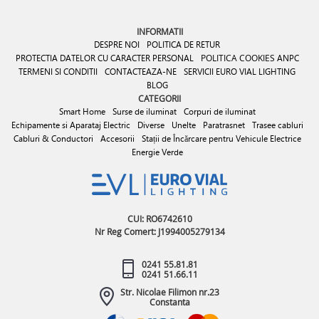
INFORMATII
DESPRE NOI
POLITICA DE RETUR
PROTECTIA DATELOR CU CARACTER PERSONAL
POLITICA COOKIES
ANPC
TERMENI SI CONDITII
CONTACTEAZA-NE
SERVICII EURO VIAL LIGHTING
BLOG
CATEGORII
Smart Home
Surse de iluminat
Corpuri de iluminat
Echipamente si Aparataj Electric
Diverse
Unelte
Paratrasnet
Trasee cabluri
Cabluri & Conductori
Accesorii
Stații de Încărcare pentru Vehicule Electrice
Energie Verde
CUI: RO6742610
Nr Reg Comert: J1994005279134
0241 55.81.81
0241 51.66.11
Str. Nicolae Filimon nr.23
Constanta