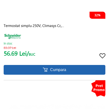
32%
Termostat simplu 250V, Climasys Cc,...
In stoc
83.37 Lei
56.69 Lei/
BUC
Cumpara