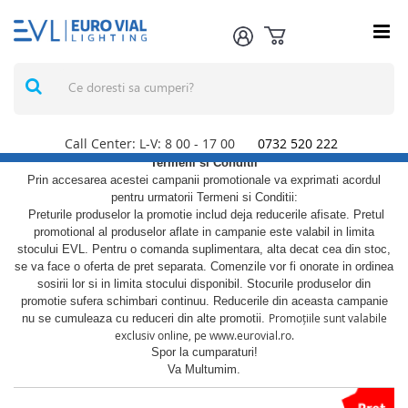
Call Center: L-V: 8
00
- 17
00
0732 520 222
Termeni si Conditii
Prin accesarea acestei campanii promotionale va exprimati acordul
pentru urmatorii Termeni si Conditii:
Preturile produselor la promotie includ deja reducerile afisate. Pretul
promotional al produselor aflate in campanie este valabil in limita
stocului EVL. Pentru o comanda suplimentara, alta decat cea din stoc,
se va face o oferta de pret separata. Comenzile vor fi onorate in ordinea
sosirii lor si in limita stocului disponibil. Stocurile produselor din
promotie sufera schimbari continuu. Reducerile din aceasta campanie
Promoțiile sunt valabile
nu se cumuleaza cu reduceri din alte promotii.
exclusiv online, pe www.eurovial.ro.
Spor la cumparaturi!
Va Multumim.