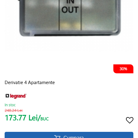
30%
Derivatie 4 Apartamente
In stoc
248.24 Lei
173.77 Lei/
BUC
Cumpara