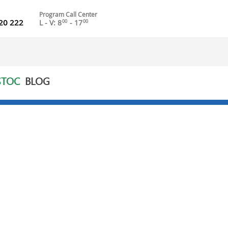
Program Call Center
20 222
L - V: 8
- 17
00
00
STOC
BLOG