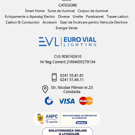
CATEGORII
Smart Home
Surse de iluminat
Corpuri de iluminat
Echipamente si Aparataj Electric
Diverse
Unelte
Paratrasnet
Trasee cabluri
Cabluri & Conductori
Accesorii
Stații de Încărcare pentru Vehicule Electrice
Energie Verde
CUI: RO6742610
Nr Reg Comert: J1994005279134
0241 55.81.81
0241 51.66.11
Str. Nicolae Filimon nr.23
Constanta