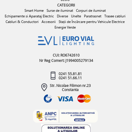
CATEGORII
Smart Home
Surse de iluminat
Corpuri de iluminat
Echipamente si Aparataj Electric
Diverse
Unelte
Paratrasnet
Trasee cabluri
Cabluri & Conductori
Accesorii
Stații de Încărcare pentru Vehicule Electrice
Energie Verde
CUI: RO6742610
Nr Reg Comert: J1994005279134
0241 55.81.81
0241 51.66.11
Str. Nicolae Filimon nr.23
Constanta