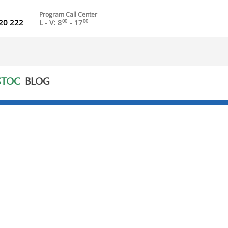
Program Call Center
20 222
L - V: 8
- 17
00
00
STOC
BLOG