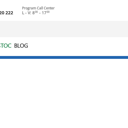
Program Call Center
20 222
L - V: 8
- 17
00
00
STOC
BLOG