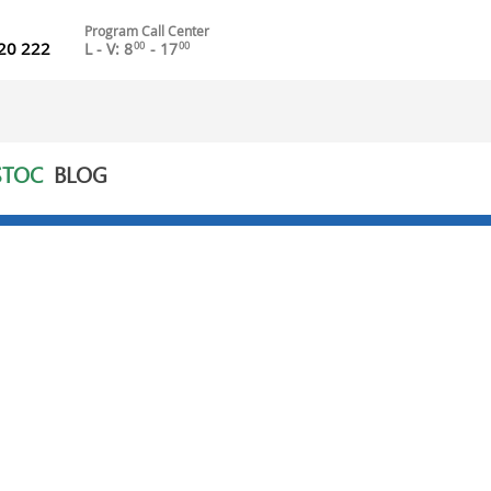
Program Call Center
20 222
L - V: 8
- 17
00
00
STOC
BLOG