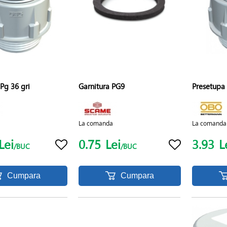
Pg 36 gri
Garnitura PG9
Presetupa 
La comanda
La comanda
Lei
0.75
Lei
3.93
L
/BUC
/BUC
Cumpara
Cumpara