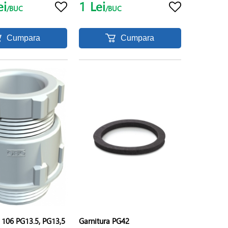
ei
1
Lei
/BUC
/BUC
Cumpara
Cumpara
 106 PG13.5, PG13,5
Garnitura PG42