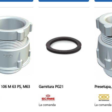
, 106 M 63 PS, M63
Garnitura PG21
Presetupa,
La comanda
La comanda