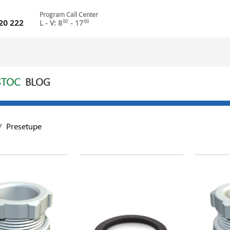
Program Call Center
20 222
L - V: 8
- 17
00
00
STOC
BLOG
/
Presetupe