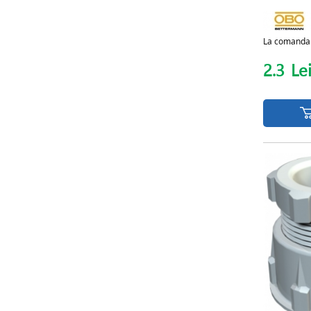
La comanda
2.3
Le