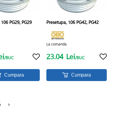
, 106 PG29, PG29
Presetupa, 106 PG42, PG42
La comanda
ei
23.04
Lei
/BUC
/BUC
Cumpara
Cumpara
5
›