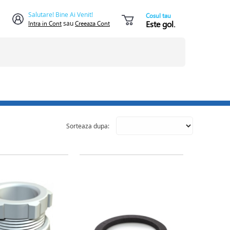
Salutare! Bine Ai Venit!
Cosul tau
Este gol.
Intra in Cont
sau
Creeaza Cont
Sorteaza dupa: