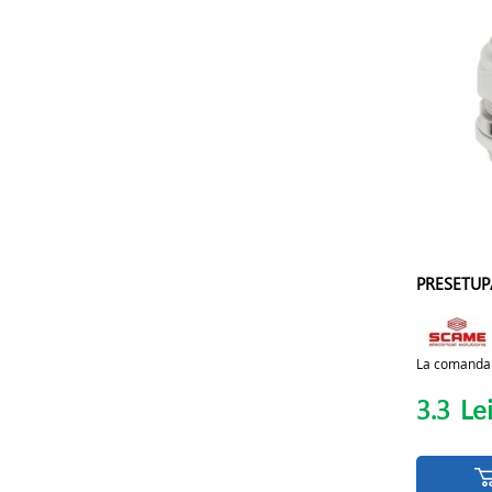
PRESETUP
La comanda
3.3
Le