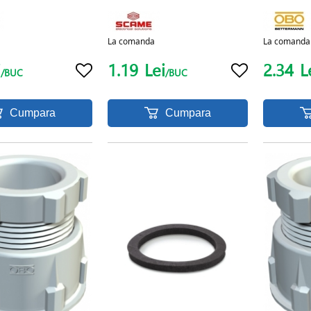
La comanda
La comanda
i
1.19
Lei
2.34
L
/BUC
/BUC
Cumpara
Cumpara