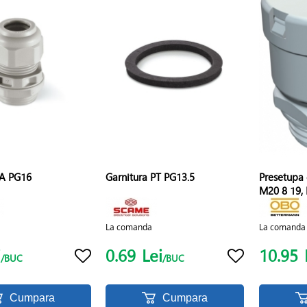
A PG16
Garnitura PT PG13.5
Presetupa 
M20 8 19,
La comanda
La comanda
i
0.69
Lei
10.95
/BUC
/BUC
Cumpara
Cumpara