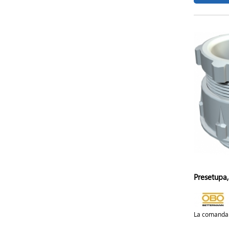
Presetupa
La comanda