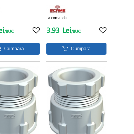
La comanda
ei
3.93
Lei
/BUC
/BUC
Cumpara
Cumpara