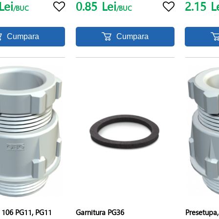
Lei
0.85
Lei
2.15
L
/BUC
/BUC
Cumpara
Cumpara
, 106 PG11, PG11
Garnitura PG36
Presetupa,