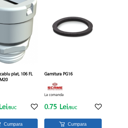
cablu plat, 106 FL
Garnitura PG16
 M20
La comanda
Lei
0.75
Lei
/BUC
/BUC
Cumpara
Cumpara