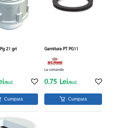
Pg 21 gri
Garnitura PT PG11
La comanda
ei
0.75
Lei
/BUC
/BUC
Cumpara
Cumpara