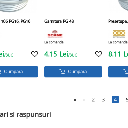
, 106 PG16, PG16
Garnitura PG 48
Presetupa
La comanda
La comanda
ei
4.15
Lei
8.11
L
/BUC
/BUC
Cumpara
Cumpara
«
‹
2
3
4
ari si raspunsuri