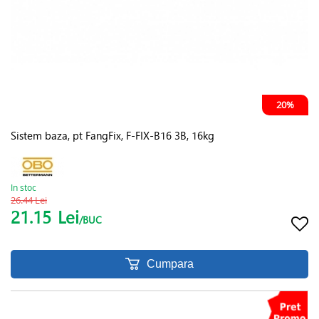
20%
Sistem baza, pt FangFix, F-FIX-B16 3B, 16kg
In stoc
26.44 Lei
21.15
Lei
/BUC
Cumpara