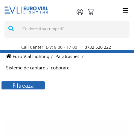
Call Center: L-V: 8
00
- 17
00
0732 520 222
Euro Vial Lighting
/
Paratrasnet
/
Sisteme de captare si coborare
Filtreaza
Filtreaza produsele
Producatori
Hermi