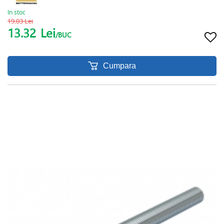
In stoc
19.03 Lei
13.32
Lei
/BUC
Cumpara