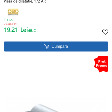
Piesa de dilatatie, 172 AR,
In stoc
27.44 Lei
19.21
Lei
/BUC
Cumpara