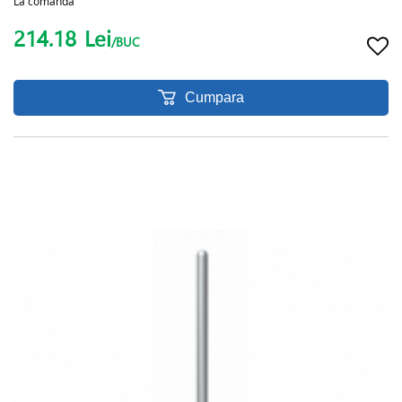
La comanda
214.18
Lei
/BUC
Cumpara