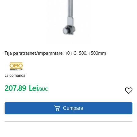
Tija paratrasnet/impamntare, 101 G1500, 1500mm
La comanda
207.89
Lei
/BUC
Cumpara