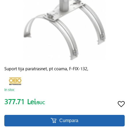
Suport tija paratrasnet, pt coama, F-FIX-132,
In stoc
377.71
Lei
/BUC
Cumpara