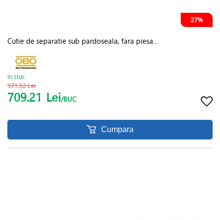
27%
Cutie de separatie sub pardoseala, fara piesa...
In stoc
971.52 Lei
709.21
Lei
/BUC
Cumpara