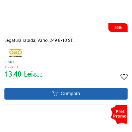
26%
Legatura rapida, Vario, 249 8-10 ST,
In stoc
18.21 Lei
13.48
Lei
/BUC
Cumpara