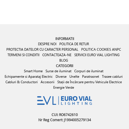
INFORMATII
DESPRE NOI
POLITICA DE RETUR
PROTECTIA DATELOR CU CARACTER PERSONAL
POLITICA COOKIES
ANPC
TERMENI SI CONDITII
CONTACTEAZA-NE
SERVICII EURO VIAL LIGHTING
BLOG
CATEGORII
Smart Home
Surse de iluminat
Corpuri de iluminat
Echipamente si Aparataj Electric
Diverse
Unelte
Paratrasnet
Trasee cabluri
Cabluri & Conductori
Accesorii
Stații de Încărcare pentru Vehicule Electrice
Energie Verde
CUI: RO6742610
Nr Reg Comert: J1994005279134