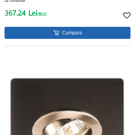
La comanda
367.24
Lei
/BUC
Cumpara