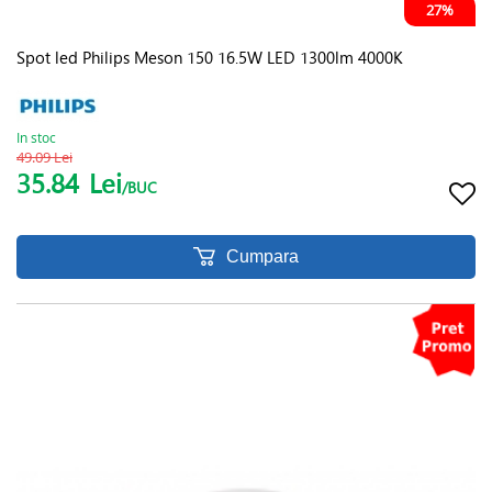
27%
Spot led Philips Meson 150 16.5W LED 1300lm 4000K
In stoc
49.09 Lei
35.84
Lei
/BUC
Cumpara