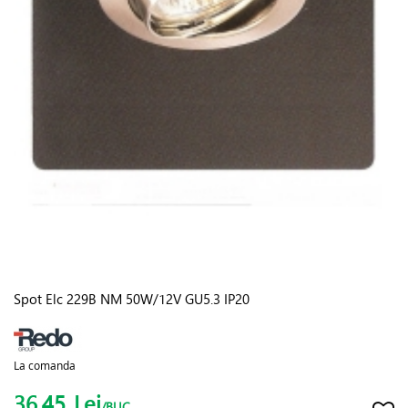
Spot Elc 229B NM 50W/12V GU5.3 IP20
La comanda
36.45
Lei
/BUC