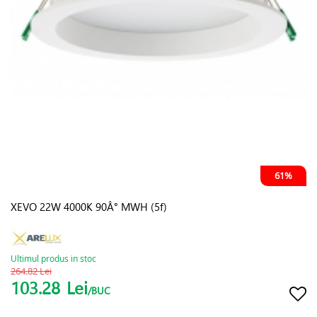
61%
XEVO 22W 4000K 90Â° MWH (5f)
Ultimul produs in stoc
264.82 Lei
103.28
Lei
/BUC