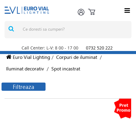
Call Center: L-V: 8
00
- 17
00
0732 520 222
Euro Vial Lighting
/
Corpuri de iluminat
/
Iluminat decorativ
/
Spot incastrat
Filtreaza
Filtreaza produsele
Producatori
ARELUX