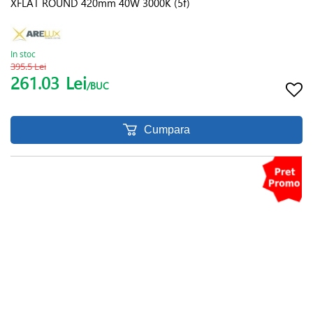
XFLAT ROUND 420mm 40W 3000K (5f)
In stoc
395.5 Lei
261.03
Lei
/BUC
Cumpara