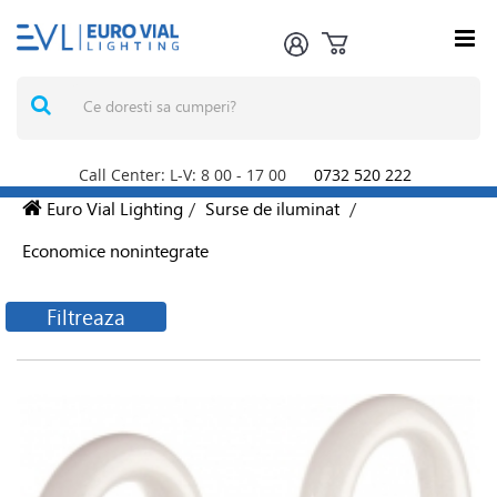
Call Center: L-V: 8
00
- 17
00
0732 520 222
Euro Vial Lighting
/
Surse de iluminat
/
Economice nonintegrate
Filtreaza
Filtreaza produsele