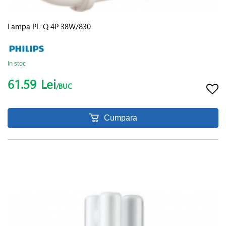
Lampa PL-Q 4P 38W/830
In stoc
61.59
Lei
/BUC
Cumpara