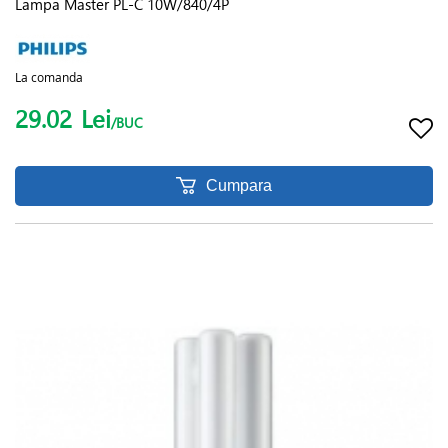
Lampa Master PL-C 10W/840/4P
La comanda
29.02
Lei
/BUC
Cumpara