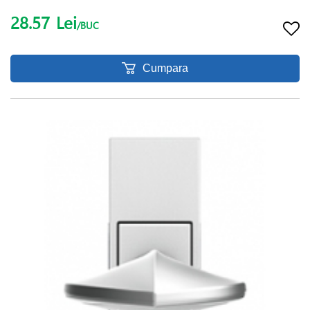
28.57
Lei
/BUC
Cumpara