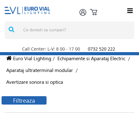
Call Center: L-V: 8
00
- 17
00
0732 520 222
Euro Vial Lighting
/
Echipamente si Aparataj Electric
/
Aparataj ultraterminal modular
/
Avertizare sonora si optica
Filtreaza
Filtreaza produsele
Producatori