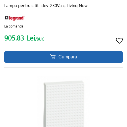
Lampa pentru citit+dev. 230Va.c, Living Now
La comanda
905.83
Lei
/BUC
Cumpara