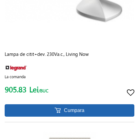
Lampa de citit+dev. 230Va.c., Living Now
La comanda
905.83
Lei
/BUC
Cumpara