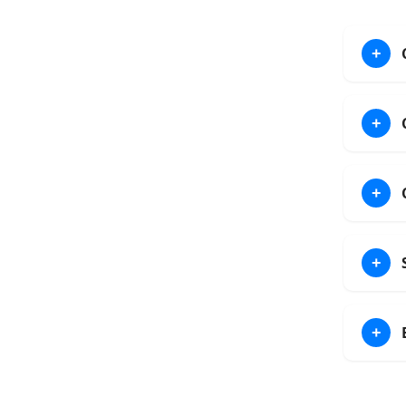
+
+
+
+
+