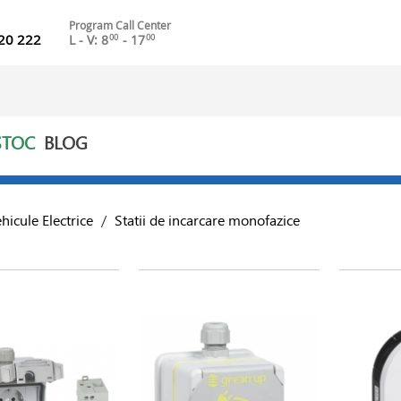
Program Call Center
20 222
L - V: 8
- 17
00
00
STOC
BLOG
hicule Electrice
/
Statii de incarcare monofazice