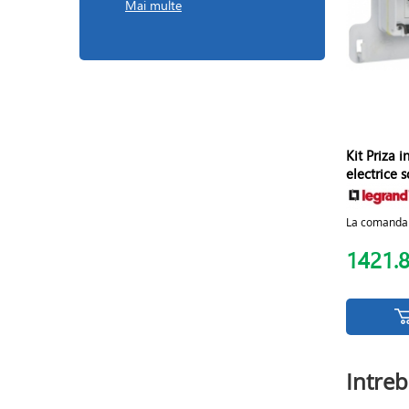
Mai multe
Kit Priza 
electrice s
La comanda
1421.
Intreb