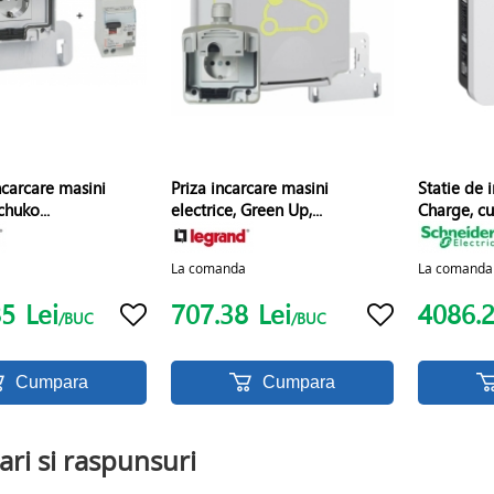
incarcare masini
Priza incarcare masini
Statie de 
chuko...
electrice, Green Up,...
Charge, cu
La comanda
La comanda
85
Lei
707.38
Lei
4086.
/BUC
/BUC
Cumpara
Cumpara
ari si raspunsuri