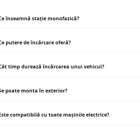
Ce înseamnă stație monofazică?
Ce putere de încărcare oferă?
Cât timp durează încărcarea unui vehicul?
Se poate monta în exterior?
Este compatibilă cu toate mașinile electrice?