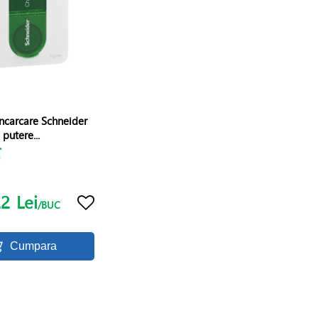
incarcare Schneider
 putere...
22
Lei
/BUC
Cumpara