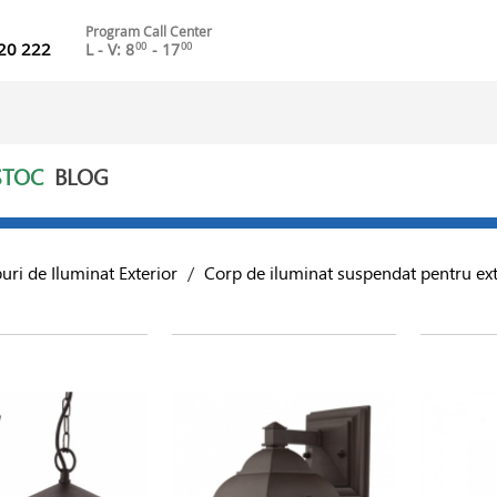
Program Call Center
20 222
L - V: 8
- 17
00
00
STOC
BLOG
uri de Iluminat Exterior
/
Corp de iluminat suspendat pentru ext