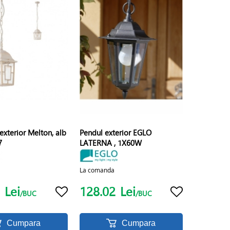
exterior Melton, alb
Pendul exterior EGLO
7
LATERNA , 1X60W
La comanda
5
Lei
128.02
Lei
/BUC
/BUC
Cumpara
Cumpara