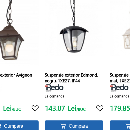
exterior Avignon
Suspensie exterior Edmond,
Suspensie 
negru, 1XE27, IP44
mat, 1XE2
La comanda
La comanda
7
Lei
143.07
Lei
179.8
/BUC
/BUC
Cumpara
Cumpara