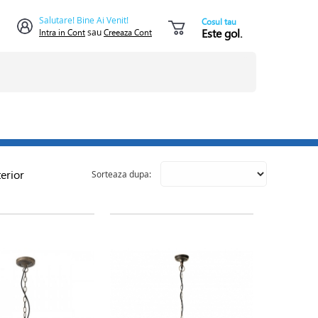
Salutare! Bine Ai Venit!
Cosul tau
Este gol.
Intra in Cont
sau
Creeaza Cont
erior
Sorteaza dupa: