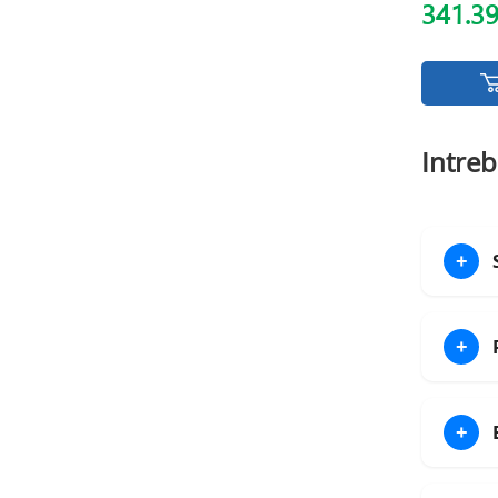
341.3
Intreb
+
+
+