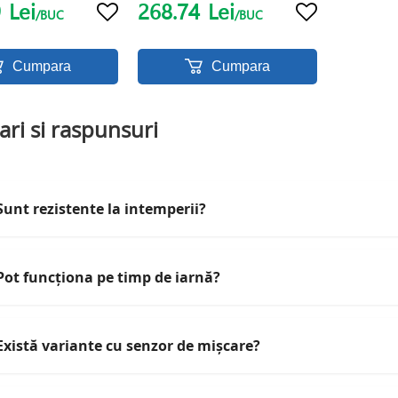
9
Lei
268.74
Lei
/BUC
/BUC
Cumpara
Cumpara
ari si raspunsuri
Sunt rezistente la intemperii?
Pot funcționa pe timp de iarnă?
Există variante cu senzor de mișcare?