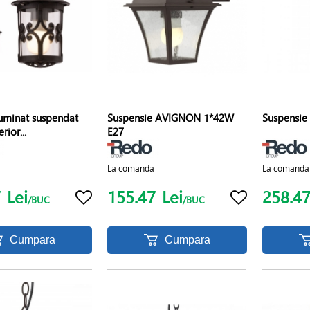
luminat suspendat
Suspensie AVIGNON 1*42W
Suspensie
rior...
E27
La comanda
La comanda
7
Lei
155.47
Lei
258.4
/BUC
/BUC
Cumpara
Cumpara