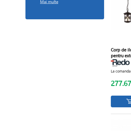
Mai multe
Corp de i
pentru exte
La comanda
277.6