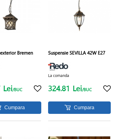
 exterior Bremen
Suspensie SEVILLA 42W E27
La comanda
7
Lei
324.81
Lei
/BUC
/BUC
Cumpara
Cumpara