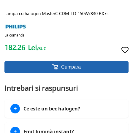
Lampa cu halogen MasterC CDM-TD 150W/830 RX7s
La comanda
182.26
Lei
/BUC
Cumpara
Intrebari si raspunsuri
Ce este un bec halogen?
+
Emit lumină instant?
+