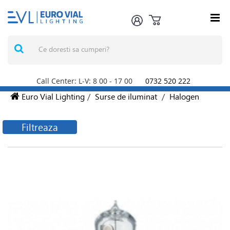
Call Center: L-V: 8
00
- 17
00
0732 520 222
Euro Vial Lighting
/
Surse de iluminat
/
Halogen
Filtreaza
Filtreaza produsele
Producatori
PHILIPS LIGHTING
ROMANIA