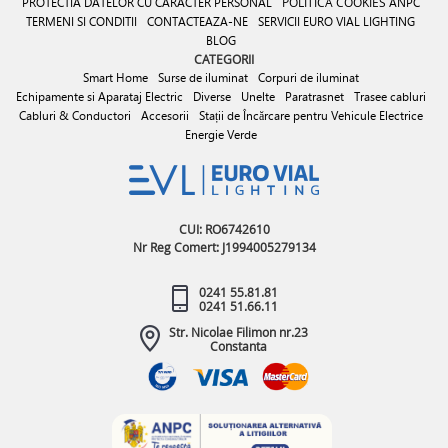
PROTECTIA DATELOR CU CARACTER PERSONAL
POLITICA COOKIES
ANPC
TERMENI SI CONDITII
CONTACTEAZA-NE
SERVICII EURO VIAL LIGHTING
BLOG
CATEGORII
Smart Home
Surse de iluminat
Corpuri de iluminat
Echipamente si Aparataj Electric
Diverse
Unelte
Paratrasnet
Trasee cabluri
Cabluri & Conductori
Accesorii
Stații de Încărcare pentru Vehicule Electrice
Energie Verde
CUI: RO6742610
Nr Reg Comert: J1994005279134
0241 55.81.81
0241 51.66.11
Str. Nicolae Filimon nr.23
Constanta