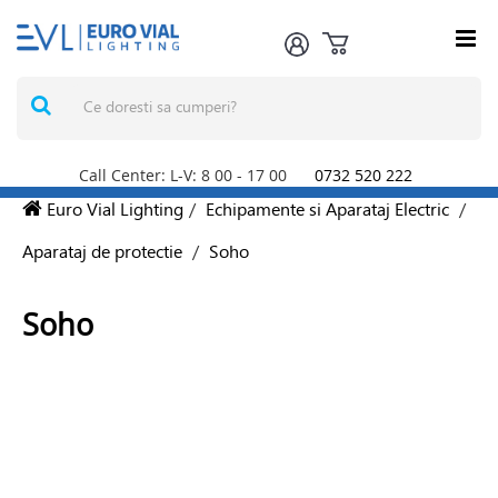
Call Center: L-V: 8
00
- 17
00
0732 520 222
Euro Vial Lighting
/
Echipamente si Aparataj Electric
/
Aparataj de protectie
/
Soho
Soho