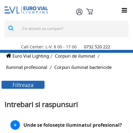
Call Center: L-V: 8
00
- 17
00
0732 520 222
Euro Vial Lighting
/
Corpuri de iluminat
/
Iluminat profesional
/
Corpuri iluminat bactericide
Filtreaza
Filtreaza produsele
Intrebari si raspunsuri
Producatori
Unde se folosește iluminatul profesional?
+
SPOT VISION