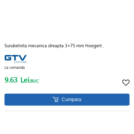
Surubelnita mecanica dreapta 3×75 mm Hoegert...
La comanda
9.63
Lei
/BUC
Cumpara