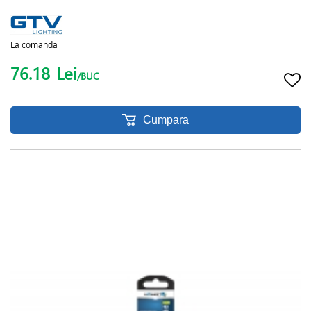
La comanda
76.18
Lei
/BUC
Cumpara