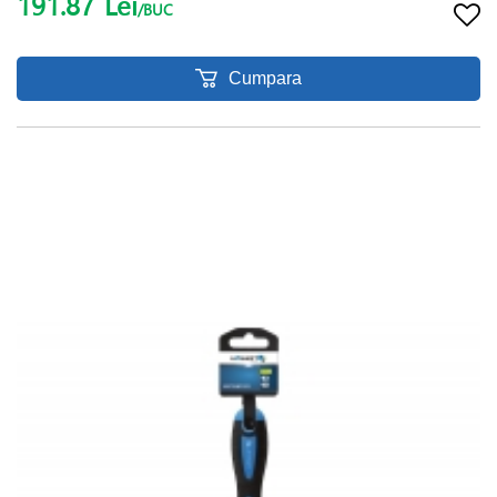
191.87
Lei
/BUC
Cumpara