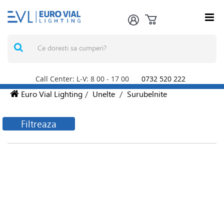
Call Center: L-V: 8
00
- 17
00
0732 520 222
Euro Vial Lighting
/
Unelte
/
Surubelnite
Filtreaza
Filtreaza produsele
Producatori
BACHMANN ROMANIA
Mai multe