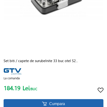
Set biti / capete de surubelnite 33 buc otel S2...
La comanda
184.19
Lei
/BUC
Cumpara