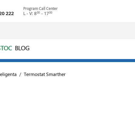
Program Call Center
20 222
L - V: 8
- 17
00
00
STOC
BLOG
teligenta
/
Termostat Smarther