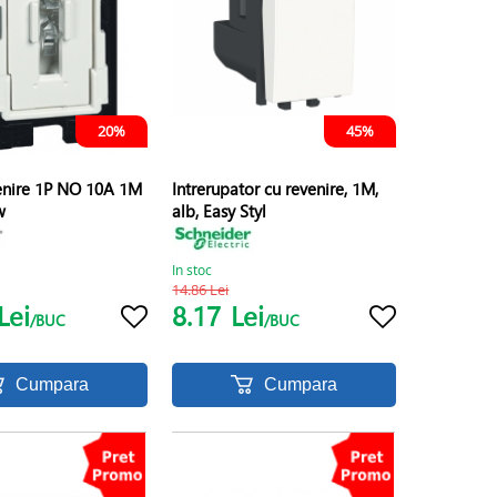
20%
45%
enire 1P NO 10A 1M
Intrerupator cu revenire, 1M,
w
alb, Easy Styl
In stoc
14.86 Lei
Lei
8.17
Lei
/BUC
/BUC
Cumpara
Cumpara