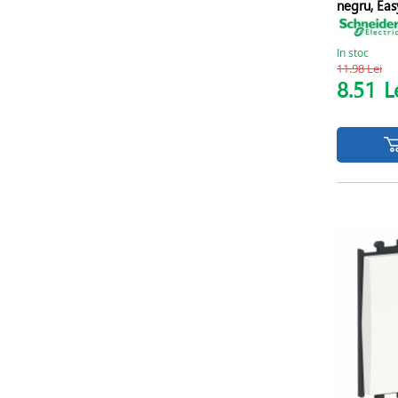
negru, Eas
In stoc
11.98 Lei
8.51
L