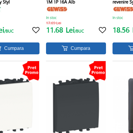
y Styl
1M 1P 16A Alb
revenire S
In stoc
In stoc
17.69 Lei
ei
11.68
Lei
18.56
/BUC
/BUC
Cumpara
Cumpara