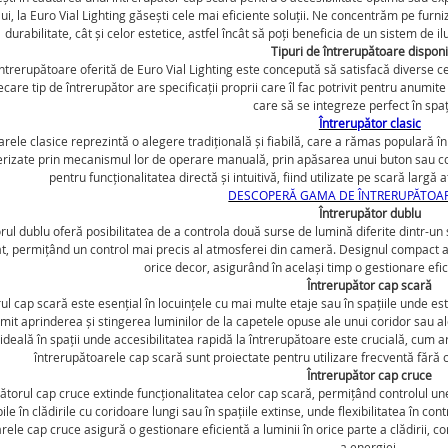
ui, la Euro Vial Lighting găsești cele mai eficiente soluții. Ne concentrăm pe furni
durabilitate, cât și celor estetice, astfel încât să poți beneficia de un sistem de 
Tipuri de întrerupătoare disponi
trerupătoare oferită de Euro Vial Lighting este concepută să satisfacă diverse ceri
iecare tip de întrerupător are specificații proprii care îl fac potrivit pentru anumit
care să se integreze perfect în spaț
Întrerupător clasic
rele clasice reprezintă o alegere tradițională și fiabilă, care a rămas populară în t
erizate prin mecanismul lor de operare manuală, prin apăsarea unui buton sau co
pentru funcționalitatea directă și intuitivă, fiind utilizate pe scară largă a
DESCOPERĂ GAMA DE ÎNTRERUPĂTOAR
Întrerupător dublu
rul dublu oferă posibilitatea de a controla două surse de lumină diferite dintr-un
t, permițând un control mai precis al atmosferei din cameră. Designul compact al a
orice decor, asigurând în același timp o gestionare efic
Întrerupător cap scară
ul cap scară este esențial în locuințele cu mai multe etaje sau în spațiile unde est
it aprinderea și stingerea luminilor de la capetele opuse ale unui coridor sau ale 
 ideală în spații unde accesibilitatea rapidă la întrerupătoare este crucială, cum ar
întrerupătoarele cap scară sunt proiectate pentru utilizare frecventă făr
Întrerupător cap cruce
ătorul cap cruce extinde funcționalitatea celor cap scară, permițând controlul une
le în clădirile cu coridoare lungi sau în spațiile extinse, unde flexibilitatea în co
rele cap cruce asigură o gestionare eficientă a luminii în orice parte a clădirii, co
a energiei.