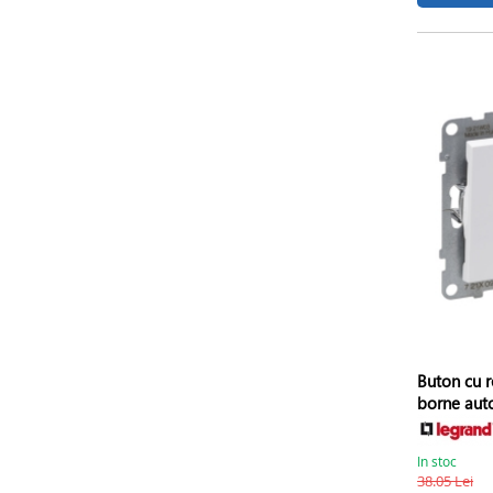
Buton cu r
borne auto
In stoc
38.05 Lei