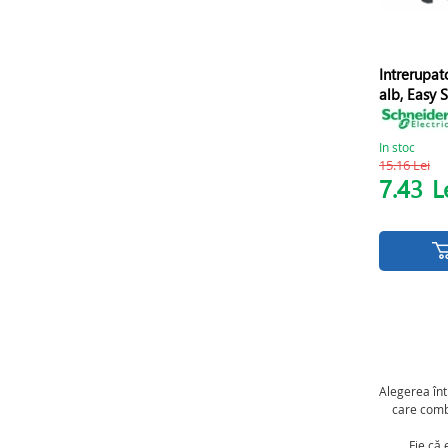
Intrerupat
alb, Easy S
In stoc
15.16 Lei
7.43
L
Alegerea înt
care combi
Fie că 