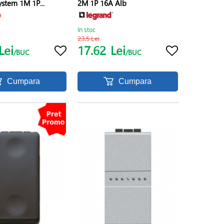
ystem 1M 1P...
2M 1P 16A Alb
In stoc
23.5 Lei
Lei
17.62
Lei
/BUC
/BUC
Cumpara
Cumpara