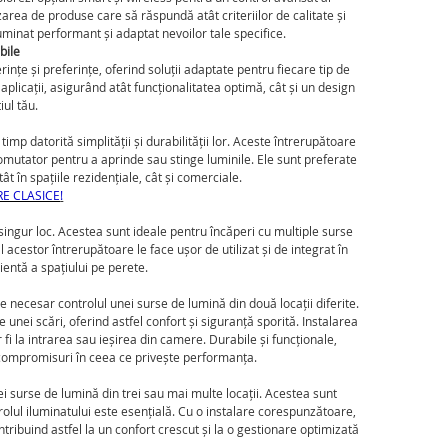
zarea de produse care să răspundă atât criteriilor de calitate și
iluminat performant și adaptat nevoilor tale specifice.
bile
nțe și preferințe, oferind soluții adaptate pentru fiecare tip de
e aplicații, asigurând atât funcționalitatea optimă, cât și un design
iul tău.
imp datorită simplității și durabilității lor. Aceste întrerupătoare
mutator pentru a aprinde sau stinge luminile. Ele sunt preferate
tât în spațiile rezidențiale, cât și comerciale.
E CLASICE
!
 singur loc. Acestea sunt ideale pentru încăperi cu multiple surse
cestor întrerupătoare le face ușor de utilizat și de integrat în
ientă a spațiului pe perete.
e necesar controlul unei surse de lumină din două locații diferite.
unei scări, oferind astfel confort și siguranță sporită. Instalarea
 fi la intrarea sau ieșirea din camere. Durabile și funcționale,
ă compromisuri în ceea ce privește performanța.
i surse de lumină din trei sau mai multe locații. Acestea sunt
ntrolul iluminatului este esențială. Cu o instalare corespunzătoare,
ntribuind astfel la un confort crescut și la o gestionare optimizată