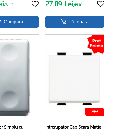
ei
27.89
Lei
/BUC
/BUC
Cumpara
Cumpara
25%
or Simplu cu
Intrerupator Cap Scara Matix