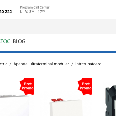
Program Call Center
20 222
L - V: 8
- 17
00
00
STOC
BLOG
ctric
/
Aparataj ultraterminal modular
/
Intrerupatoare