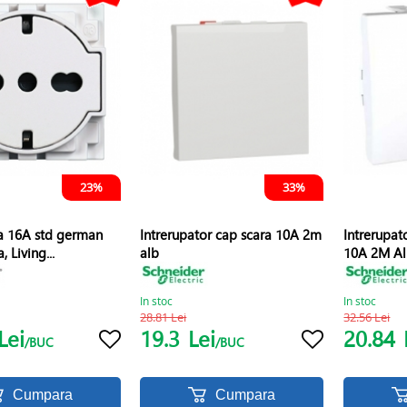
23%
33%
na 16A std german
Intrerupator cap scara 10A 2m
Intrerupat
, Living...
alb
10A 2M A
In stoc
In stoc
28.81 Lei
32.56 Lei
Lei
19.3
Lei
20.84
/BUC
/BUC
Cumpara
Cumpara