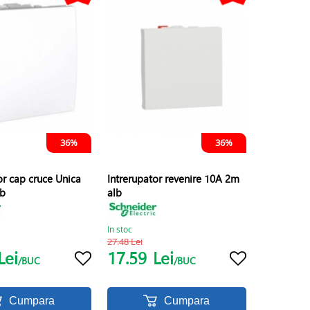
36%
36%
or cap cruce Unica
Intrerupator revenire 10A 2m
lb
alb
In stoc
27.48 Lei
Lei
17.59
Lei
/BUC
/BUC
Cumpara
Cumpara