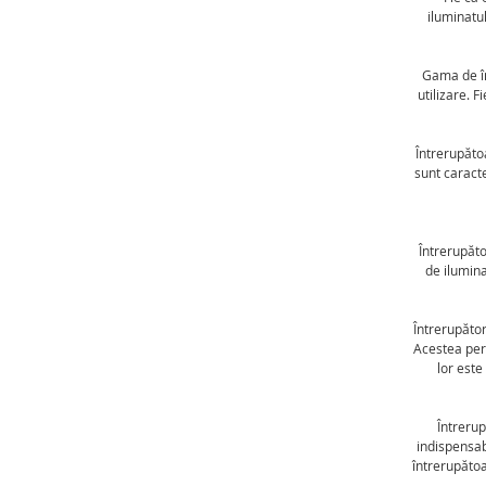
iluminatul
Gama de în
utilizare. F
Întrerupătoa
sunt caract
Întrerupăto
de ilumina
Întrerupător
Acestea perm
lor este
Întrerup
indispensabi
întrerupătoa