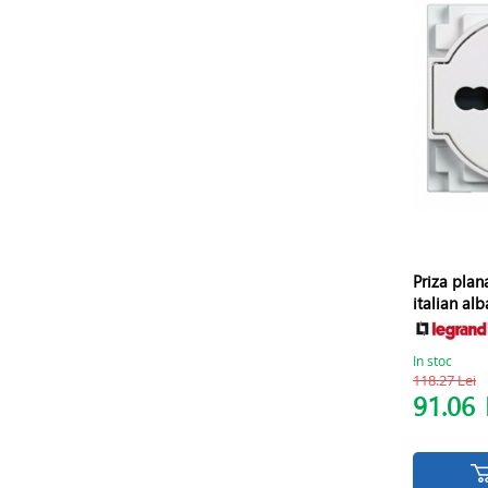
Priza pla
italian alba
In stoc
118.27 Lei
91.06