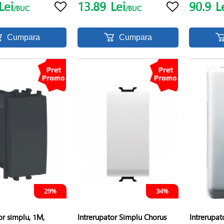
Lei
13.89
Lei
90.9
L
/BUC
/BUC
Cumpara
Cumpara
29%
34%
or simplu, 1M,
Intrerupator Simplu Chorus
Intrerupat