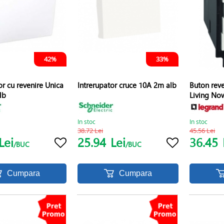
42%
33%
or cu revenire Unica
Intrerupator cruce 10A 2m alb
Buton rev
lb
Living No
In stoc
In stoc
38.72 Lei
45.56 Lei
Lei
25.94
Lei
36.45
/BUC
/BUC
Cumpara
Cumpara