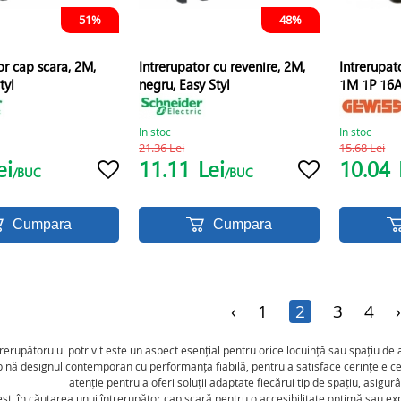
51%
48%
or cap scara, 2M,
Intrerupator cu revenire, 2M,
Intrerupat
tyl
negru, Easy Styl
1M 1P 16
In stoc
In stoc
21.36 Lei
15.68 Lei
ei
11.11
Lei
10.04
/BUC
/BUC
Cumpara
Cumpara
‹
1
2
3
4
rerupătorului potrivit este un aspect esențial pentru orice locuință sau spațiu de
nă designul contemporan cu performanța fiabilă, pentru a satisface cerințele celo
atenție pentru a oferi soluții adaptate fiecărui tip de spațiu, asigur
ești în căutarea unui întrerupător cap scară pentru o accesibilitate optimă sau ex