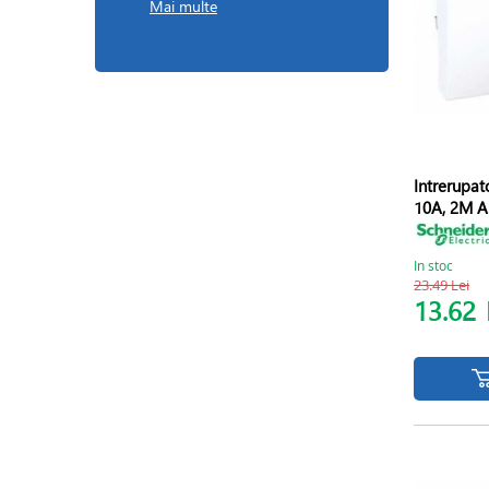
Mai multe
Intrerupat
10A, 2M A
In stoc
23.49 Lei
13.62