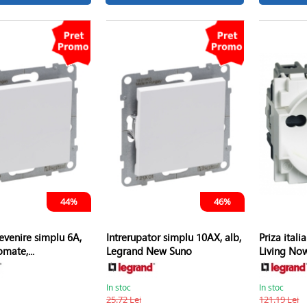
44%
46%
evenire simplu 6A,
Intrerupator simplu 10AX, alb,
Priza ital
mate,...
Legrand New Suno
Living No
In stoc
In stoc
25.72 Lei
121.19 Lei