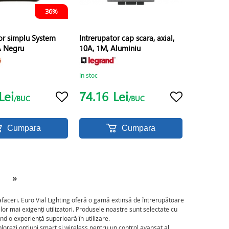
36%
or simplu System
Intrerupator cap scara, axial,
A Negru
10A, 1M, Aluminiu
In stoc
Lei
74.16
Lei
/BUC
/BUC
Cumpara
Cumpara
›
»
 afaceri. Euro Vial Lighting oferă o gamă extinsă de întrerupătoare
r mai exigenți utilizatori. Produsele noastre sunt selectate cu
ând o experiență superioară în utilizare.
plorezi opțiuni smart și wireless pentru un control avansat al