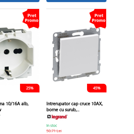
25%
45%
iana 10/16A alb,
Intrerupator cap cruce 10AX,
w
borne cu surub,...
In stoc
50.71 Lei