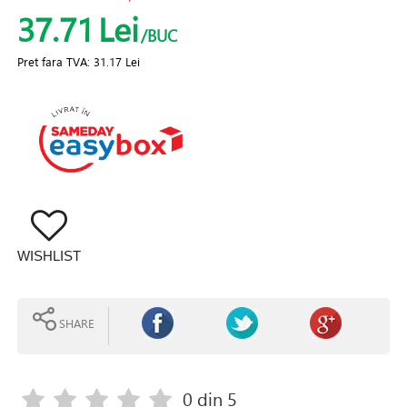
37.71
Lei
/BUC
Pret fara TVA:
31.17 Lei
WISHLIST
SHARE
0
din 5