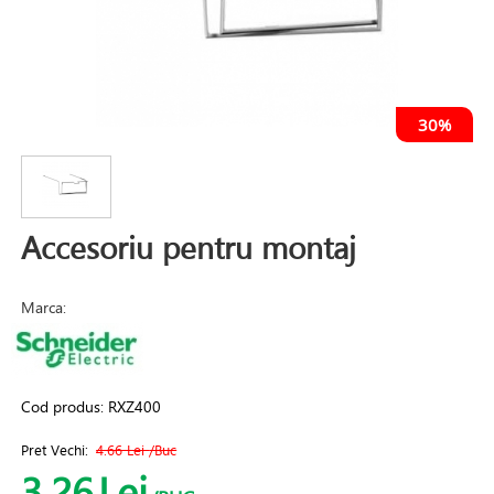
30%
Accesoriu pentru montaj
Marca:
Cod produs:
RXZ400
Pret Vechi:
4.66 Lei
/Buc
3.26
Lei