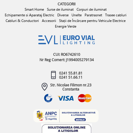
CATEGORII
Smart Home
Surse de iluminat
Corpuri de iluminat
Echipamente si Aparataj Electric
Diverse
Unelte
Paratrasnet
Trasee cabluri
Cabluri & Conductori
Accesorii
Stații de Încărcare pentru Vehicule Electrice
Energie Verde
CUI: RO6742610
Nr Reg Comert: J1994005279134
0241 55.81.81
0241 51.66.11
Str. Nicolae Filimon nr.23
Constanta