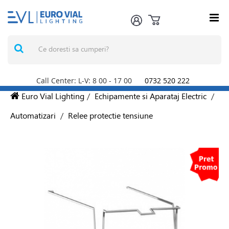
Call Center: L-V: 8
00
- 17
00
0732 520 222
Euro Vial Lighting
/
Echipamente si Aparataj Electric
/
Automatizari
/
Relee protectie tensiune