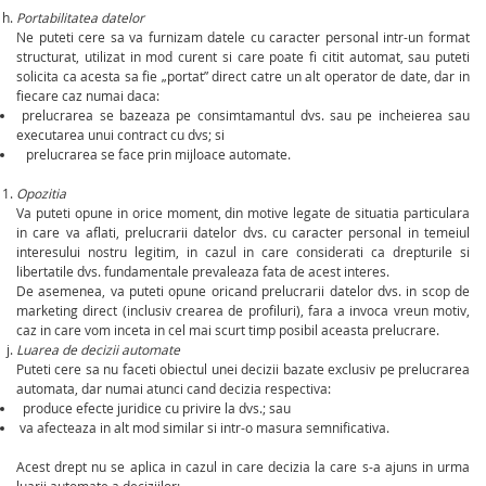
Portabilitatea datelor
Ne puteti cere sa va furnizam datele cu caracter personal intr-un format
structurat, utilizat in mod curent si care poate fi citit automat, sau puteti
solicita ca acesta sa fie „portat” direct catre un alt operator de date, dar in
fiecare caz numai daca:
prelucrarea se bazeaza pe consimtamantul dvs. sau pe incheierea sau
executarea unui contract cu dvs; si
prelucrarea se face prin mijloace automate.
Opozitia
Va puteti opune in orice moment, din motive legate de situatia particulara
in care va aflati, prelucrarii datelor dvs. cu caracter personal in temeiul
interesului nostru legitim, in cazul in care considerati ca drepturile si
libertatile dvs. fundamentale prevaleaza fata de acest interes.
De asemenea, va puteti opune oricand prelucrarii datelor dvs. in scop de
marketing direct (inclusiv crearea de profiluri), fara a invoca vreun motiv,
caz in care vom inceta in cel mai scurt timp posibil aceasta prelucrare.
Luarea de decizii automate
Puteti cere sa nu faceti obiectul unei decizii bazate exclusiv pe prelucrarea
automata, dar numai atunci cand decizia respectiva:
produce efecte juridice cu privire la dvs.; sau
va afecteaza in alt mod similar si intr-o masura semnificativa.
Acest drept nu se aplica in cazul in care decizia la care s-a ajuns in urma