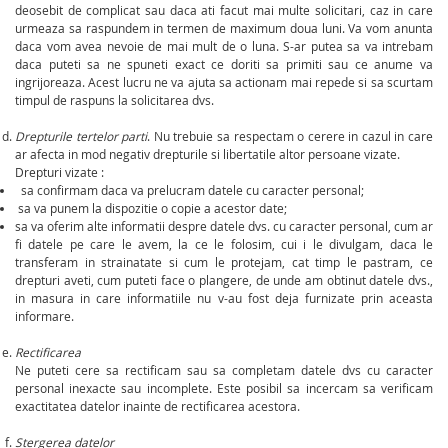
deosebit de complicat sau daca ati facut mai multe solicitari, caz in care
urmeaza sa raspundem in termen de maximum doua luni. Va vom anunta
daca vom avea nevoie de mai mult de o luna. S-ar putea sa va intrebam
daca puteti sa ne spuneti exact ce doriti sa primiti sau ce anume va
ingrijoreaza. Acest lucru ne va ajuta sa actionam mai repede si sa scurtam
timpul de raspuns la solicitarea dvs.
Drepturile tertelor parti
. Nu trebuie sa respectam o cerere in cazul in care
ar afecta in mod negativ drepturile si libertatile altor persoane vizate.
Drepturi vizate :
sa confirmam daca va prelucram datele cu caracter personal;
sa va punem la dispozitie o copie a acestor date;
sa va oferim alte informatii despre datele dvs. cu caracter personal, cum ar
fi datele pe care le avem, la ce le folosim, cui i le divulgam, daca le
transferam in strainatate si cum le protejam, cat timp le pastram, ce
drepturi aveti, cum puteti face o plangere, de unde am obtinut datele dvs.,
in masura in care informatiile nu v-au fost deja furnizate prin aceasta
informare.
Rectificarea
Ne puteti cere sa rectificam sau sa completam datele dvs cu caracter
personal inexacte sau incomplete. Este posibil sa incercam sa verificam
exactitatea datelor inainte de rectificarea acestora.
Stergerea datelor