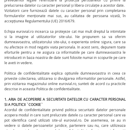
prevederilor legale referitoare la protecția persoanelor cu privire la
prelucrarea datelor cu caracter personal și libera circulație a acestor date.
Vizitatorii care furnizează datele cu caracter personal prin completarea
formularelor menționate mai sus, au calitatea de persoana vizată, în
accepțiunea Regulamentului (UE) 2016/679.
Echipa eurovial.ro incearca sa protejeze cat mai mult dreptul la intimitate
si la imagine al utilizatorilor site-ului. Ne propunem sa va oferim
dumneavoastra, utilizatorului site-ului, o experienta online sigura, care sa
nu afecteze in mod negativ viata personala. In acest sens, depunem toate
eforturile pentru a ne asigura ca informatiile pe care dumneavoastra le
introduceti in baza noastra de date sunt folosite numai in scopurile pe care
le aveti in vedere.
Politica de confidentialitate explica optiunile dumneavoastra in ceea ce
priveste colectarea, utilizarea si divulgarea informatiilor personale. Astfel,
prin vizitarea magazinului online eurovial.ro, sunteti de acord cu practicile
descrise in aceasta Politica de confidentialitate.
1. ARIA DE ACOPERIRE A SECURITATII DATELOR CU CARACTER PERSONAL
SI A POLITICII `COOKIE`
Acordul de confidentialitate privind politica securitatii datelor personale
acopera modul in care sunt prelucrate datele cu caracter personal care va
pot identifica cand utilizati site-ul eurovial.ro. De asemenea, se au in
vedere si datele persoanelor juridice, partenere sau nu, care utilizeaza