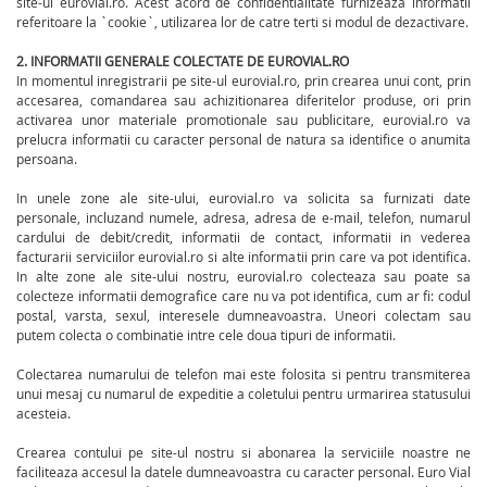
site-ul eurovial.ro. Acest acord de confidentialitate furnizeaza informatii
referitoare la `cookie`, utilizarea lor de catre terti si modul de dezactivare.
2. INFORMATII GENERALE COLECTATE DE EUROVIAL.RO
In momentul inregistrarii pe site-ul eurovial.ro, prin crearea unui cont, prin
accesarea, comandarea sau achizitionarea diferitelor produse, ori prin
activarea unor materiale promotionale sau publicitare, eurovial.ro va
prelucra informatii cu caracter personal de natura sa identifice o anumita
persoana.
In unele zone ale site-ului, eurovial.ro va solicita sa furnizati date
personale, incluzand numele, adresa, adresa de e-mail, telefon, numarul
cardului de debit/credit, informatii de contact, informatii in vederea
facturarii serviciilor eurovial.ro si alte informatii prin care va pot identifica.
In alte zone ale site-ului nostru, eurovial.ro colecteaza sau poate sa
colecteze informatii demografice care nu va pot identifica, cum ar fi: codul
postal, varsta, sexul, interesele dumneavoastra. Uneori colectam sau
putem colecta o combinatie intre cele doua tipuri de informatii.
Colectarea numarului de telefon mai este folosita si pentru transmiterea
unui mesaj cu numarul de expeditie a coletului pentru urmarirea statusului
acesteia.
Crearea contului pe site-ul nostru si abonarea la serviciile noastre ne
faciliteaza accesul la datele dumneavoastra cu caracter personal. Euro Vial