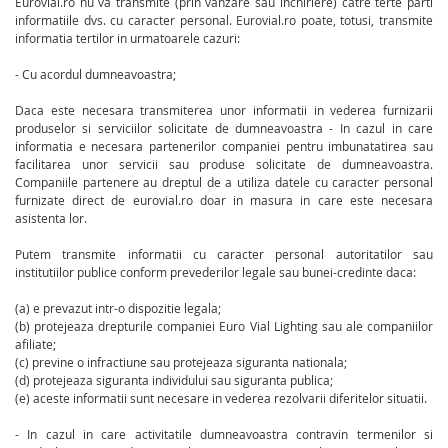
Eurovial.ro nu va transmite (prin vanzare sau inchiriere) catre terte parti
informatiile dvs. cu caracter personal. Eurovial.ro poate, totusi, transmite
informatia tertilor in urmatoarele cazuri:
- Cu acordul dumneavoastra;
Daca este necesara transmiterea unor informatii in vederea furnizarii
produselor si serviciilor solicitate de dumneavoastra - In cazul in care
informatia e necesara partenerilor companiei pentru imbunatatirea sau
facilitarea unor servicii sau produse solicitate de dumneavoastra.
Companiile partenere au dreptul de a utiliza datele cu caracter personal
furnizate direct de eurovial.ro doar in masura in care este necesara
asistenta lor.
Putem transmite informatii cu caracter personal autoritatilor sau
institutiilor publice conform prevederilor legale sau bunei-credinte daca:
(a) e prevazut intr-o dispozitie legala;
(b) protejeaza drepturile companiei Euro Vial Lighting sau ale companiilor
afiliate;
(c) previne o infractiune sau protejeaza siguranta nationala;
(d) protejeaza siguranta individului sau siguranta publica;
(e) aceste informatii sunt necesare in vederea rezolvarii diferitelor situatii.
- In cazul in care activitatile dumneavoastra contravin termenilor si