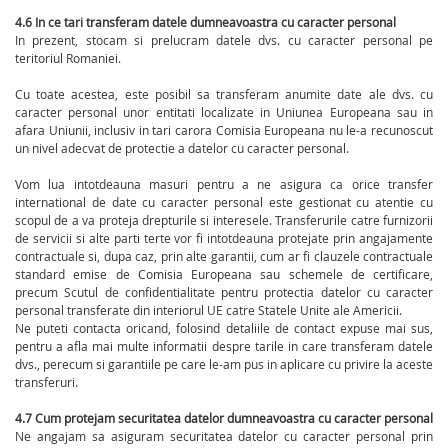
4.6 In ce tari transferam datele dumneavoastra cu caracter personal
In prezent, stocam si prelucram datele dvs. cu caracter personal pe
teritoriul Romaniei.
Cu toate acestea, este posibil sa transferam anumite date ale dvs. cu
caracter personal unor entitati localizate in Uniunea Europeana sau in
afara Uniunii, inclusiv in tari carora Comisia Europeana nu le-a recunoscut
un nivel adecvat de protectie a datelor cu caracter personal.
Vom lua intotdeauna masuri pentru a ne asigura ca orice transfer
international de date cu caracter personal este gestionat cu atentie cu
scopul de a va proteja drepturile si interesele. Transferurile catre furnizorii
de servicii si alte parti terte vor fi intotdeauna protejate prin angajamente
contractuale si, dupa caz, prin alte garantii, cum ar fi clauzele contractuale
standard emise de Comisia Europeana sau schemele de certificare,
precum Scutul de confidentialitate pentru protectia datelor cu caracter
personal transferate din interiorul UE catre Statele Unite ale Americii.
Ne puteti contacta oricand, folosind detaliile de contact expuse mai sus,
pentru a afla mai multe informatii despre tarile in care transferam datele
dvs., perecum si garantiile pe care le-am pus in aplicare cu privire la aceste
transferuri.
4.7 Cum protejam securitatea datelor dumneavoastra cu caracter personal
Ne angajam sa asiguram securitatea datelor cu caracter personal prin