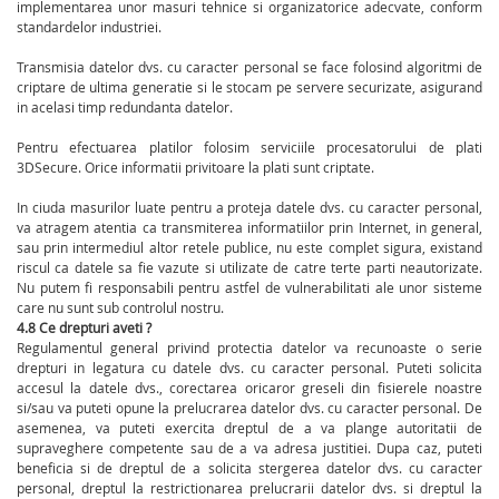
implementarea unor masuri tehnice si organizatorice adecvate, conform
standardelor industriei.
Transmisia datelor dvs. cu caracter personal se face folosind algoritmi de
criptare de ultima generatie si le stocam pe servere securizate, asigurand
in acelasi timp redundanta datelor.
Pentru efectuarea platilor folosim serviciile procesatorului de plati
3DSecure. Orice informatii privitoare la plati sunt criptate.
In ciuda masurilor luate pentru a proteja datele dvs. cu caracter personal,
va atragem atentia ca transmiterea informatiilor prin Internet, in general,
sau prin intermediul altor retele publice, nu este complet sigura, existand
riscul ca datele sa fie vazute si utilizate de catre terte parti neautorizate.
Nu putem fi responsabili pentru astfel de vulnerabilitati ale unor sisteme
care nu sunt sub controlul nostru.
4.8 Ce drepturi aveti ?
Regulamentul general privind protectia datelor va recunoaste o serie
drepturi in legatura cu datele dvs. cu caracter personal. Puteti solicita
accesul la datele dvs., corectarea oricaror greseli din fisierele noastre
si/sau va puteti opune la prelucrarea datelor dvs. cu caracter personal. De
asemenea, va puteti exercita dreptul de a va plange autoritatii de
supraveghere competente sau de a va adresa justitiei. Dupa caz, puteti
beneficia si de dreptul de a solicita stergerea datelor dvs. cu caracter
personal, dreptul la restrictionarea prelucrarii datelor dvs. si dreptul la