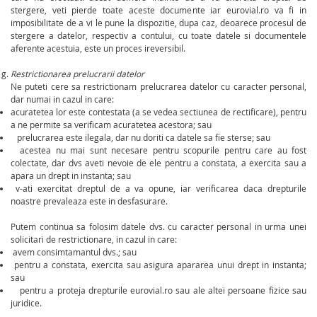
stergere, veti pierde toate aceste documente iar eurovial.ro va fi in
imposibilitate de a vi le pune la dispozitie, dupa caz, deoarece procesul de
stergere a datelor, respectiv a contului, cu toate datele si documentele
aferente acestuia, este un proces ireversibil.
Restrictionarea prelucrarii datelor
Ne puteti cere sa restrictionam prelucrarea datelor cu caracter personal,
dar numai in cazul in care:
acuratetea lor este contestata (a se vedea sectiunea de rectificare), pentru
a ne permite sa verificam acuratetea acestora; sau
prelucrarea este ilegala, dar nu doriti ca datele sa fie sterse; sau
acestea nu mai sunt necesare pentru scopurile pentru care au fost
colectate, dar dvs aveti nevoie de ele pentru a constata, a exercita sau a
apara un drept in instanta; sau
v-ati exercitat dreptul de a va opune, iar verificarea daca drepturile
noastre prevaleaza este in desfasurare.
Putem continua sa folosim datele dvs. cu caracter personal in urma unei
solicitari de restrictionare, in cazul in care:
avem consimtamantul dvs.; sau
pentru a constata, exercita sau asigura apararea unui drept in instanta;
sau
pentru a proteja drepturile eurovial.ro sau ale altei persoane fizice sau
juridice.