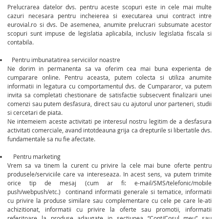
Prelucrarea datelor dvs. pentru aceste scopuri este in cele mai multe
cazuri necesara pentru incheierea si executarea unui contract intre
eurovial.ro si dvs. De asemenea, anumite prelucrari subsumate acestor
scopuri sunt impuse de legislatia aplicabila, inclusiv legislatia fiscala si
contabila.
Pentru imbunatatirea serviciilor noastre
Ne dorim in permanenta sa va oferim cea mai buna experienta de
cumparare online. Pentru aceasta, putem colecta si utiliza anumite
informatii in legatura cu comportamentul dvs. de Cumpararor, va putem
invita sa completati chestionare de satisfactie subsecvent finalizarii unei
comenzi sau putem desfasura, direct sau cu ajutorul unor parteneri, studii
si cercetari de piata.
Ne intemeiem aceste activitati pe interesul nostru legitim de a desfasura
activitati comerciale, avand intotdeauna grija ca drepturile si libertatile dvs.
fundamentale sa nu fie afectate.
Pentru marketing
Vrem sa va tinem la curent cu privire la cele mai bune oferte pentru
produsele/serviciile care va intereseaza. In acest sens, va putem trimite
orice tip de mesaj (cum ar fi: e-mail/SMS/telefonic/mobile
push/webpush/etc.) continand informatii generale si tematice, informatii
cu privire la produse similare sau complementare cu cele pe care le-ati
achizitionat, informatii cu privire la oferte sau promotii, informatii
referitoare la produse adaugate in sectiunea “Cont/Cosul meu” sau