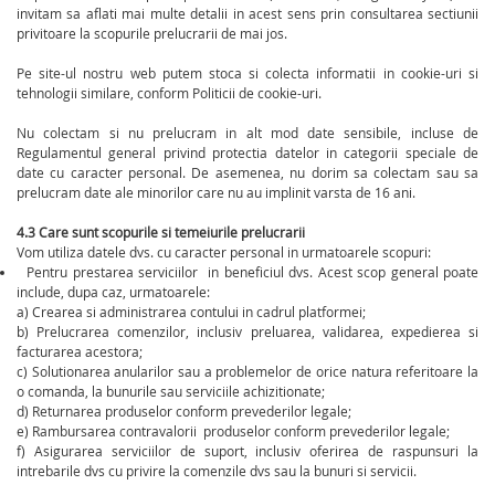
invitam sa aflati mai multe detalii in acest sens prin consultarea sectiunii
privitoare la scopurile prelucrarii de mai jos.
Pe site-ul nostru web putem stoca si colecta informatii in cookie-uri si
tehnologii similare, conform Politicii de cookie-uri.
Nu colectam si nu prelucram in alt mod date sensibile, incluse de
Regulamentul general privind protectia datelor in categorii speciale de
date cu caracter personal. De asemenea, nu dorim sa colectam sau sa
prelucram date ale minorilor care nu au implinit varsta de 16 ani.
4.3 Care sunt scopurile si temeiurile prelucrarii
Vom utiliza datele dvs. cu caracter personal in urmatoarele scopuri:
Pentru prestarea serviciilor in beneficiul dvs. Acest scop general poate
include, dupa caz, urmatoarele:
a) Crearea si administrarea contului in cadrul platformei;
b) Prelucrarea comenzilor, inclusiv preluarea, validarea, expedierea si
facturarea acestora;
c) Solutionarea anularilor sau a problemelor de orice natura referitoare la
o comanda, la bunurile sau serviciile achizitionate;
d) Returnarea produselor conform prevederilor legale;
e) Rambursarea contravalorii produselor conform prevederilor legale;
f) Asigurarea serviciilor de suport, inclusiv oferirea de raspunsuri la
intrebarile dvs cu privire la comenzile dvs sau la bunuri si servicii.