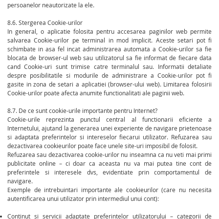
persoanelor neautorizate la ele.
8.6. Stergerea Cookie-urilor
In general, o aplicatie folosita pentru accesarea paginilor web permite
salvarea Cookie-urilor pe terminal in mod implicit. Aceste setari pot fi
schimbate in asa fel incat administrarea automata a Cookie-urilor sa fie
blocata de browser-ul web sau utilizatorul sa fie informat de fiecare data
cand Cookie-uri sunt trimise catre terminalul sau. Informatii detaliate
despre posibilitatile si modurile de administrare a Cookie-urilor pot fi
gasite in zona de setari a aplicatiei (browser-ului web). Limitarea folosirii
Cookie-urilor poate afecta anumite functionalitati ale paginii web.
8.7. De ce sunt cookie-urile importante pentru Internet?
Cookie-urile reprezinta punctul central al functionarii eficiente a
Internetului, ajutand la generarea unei experiente de navigare prietenoase
si adaptata preferintelor si intereselor fiecarui utilizator. Refuzarea sau
dezactivarea cookieurilor poate face unele site-uri imposibil de folosit.
Refuzarea sau dezactivarea cookie-urilor nu inseamna ca nu veti mai primi
publicitate online – ci doar ca aceasta nu va mai putea tine cont de
preferintele si interesele dvs, evidentiate prin comportamentul de
navigare.
Exemple de intrebuintari importante ale cookieurilor (care nu necesita
autentificarea unui utilizator prin intermediul unui cont):
Continut si servicii adaptate preferintelor utilizatorului – categorii de