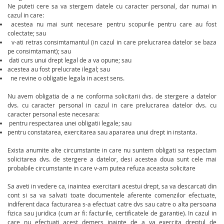
Ne puteti cere sa va stergem datele cu caracter personal, dar numai in
cazul in care:
acestea nu mai sunt necesare pentru scopurile pentru care au fost
colectate; sau
v-ati retras consimtamantul (in cazul in care prelucrarea datelor se baza
pe consimtamant); sau
dati curs unui drept legal de a va opune; sau
acestea au fost prelucrate ilegal; sau
ne revine o obligatie legala in acest sens.
Nu avem obligatia de a ne conforma solicitarii dvs. de stergere a datelor
dvs. cu caracter personal in cazul in care prelucrarea datelor dvs. cu
caracter personal este necesara:
pentru respectarea unei obligatii legale; sau
pentru constatarea, exercitarea sau apararea unui drept in instanta.
Exista anumite alte circumstante in care nu suntem obligati sa respectam
solicitarea dvs. de stergere a datelor, desi acestea doua sunt cele mai
probabile circumstante in care v-am putea refuza aceasta solicitare
Sa aveti in vedere ca, inaintea exercitarii acestui drept, sa va descarcati din
cont si sa va salvati toate documentele aferente comenzilor efectuate,
indiferent daca facturarea s-a efectuat catre dvs sau catre o alta persoana
fizica sau juridica (cum ar fi: facturile, certificatele de garantie). In cazul in
care nu efectuati acest demers inainte de a va exercita dreptul de