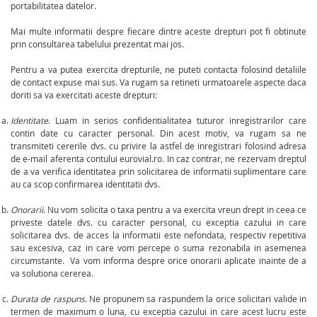
portabilitatea datelor.
Mai multe informatii despre fiecare dintre aceste drepturi pot fi obtinute
prin consultarea tabelului prezentat mai jos.
Pentru a va putea exercita drepturile, ne puteti contacta folosind detaliile
de contact expuse mai sus. Va rugam sa retineti urmatoarele aspecte daca
doriti sa va exercitati aceste drepturi:
Identitate
. Luam in serios confidentialitatea tuturor inregistrarilor care
contin date cu caracter personal. Din acest motiv, va rugam sa ne
transmiteti cererile dvs. cu privire la astfel de inregistrari folosind adresa
de e-mail aferenta contului eurovial.ro. In caz contrar, ne rezervam dreptul
de a va verifica identitatea prin solicitarea de informatii suplimentare care
au ca scop confirmarea identitatii dvs.
Onorarii
. Nu vom solicita o taxa pentru a va exercita vreun drept in ceea ce
priveste datele dvs. cu caracter personal, cu exceptia cazului in care
solicitarea dvs. de acces la informatii este nefondata, respectiv repetitiva
sau excesiva, caz in care vom percepe o suma rezonabila in asemenea
circumstante. Va vom informa despre orice onorarii aplicate inainte de a
va solutiona cererea.
Durata de raspuns
. Ne propunem sa raspundem la orice solicitari valide in
termen de maximum o luna, cu exceptia cazului in care acest lucru este