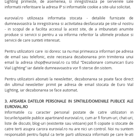
Lighting primeste, de asemenea, si inregistreaza pe serverele sale
informatii referitoare la adresa IP si informatiile cookie a site-ului solicitat.
eurovial.ro utilizeaza informatia stocata - detaliile furnizate de
dumneavoastra la inregistrarea si activitatea desfasurata pe site-ul nostru
- in scopul de a facilita accesul la acest site, de a imbunatati anumite
produse si servicii si pentru a va informa referitor la ultimele produse si
servicii de care sunteti interesat.
Pentru utilizatorii care isi doresc sa nu mai primeasca informari pe adresa
de email sau telefonic, este necesara dezabonarea prin trimiterea unui
email la adresa shop@eurovial.ro cu titlul “Dezabonare comunicari Euro
Vial Lighting” iar datele dumneavoastra vor fi sterse din sistem.
Pentru utilizatorii abonati la newsletter, dezabonarea se poate face direct
din ultimul newsletter primit pe adresa de email stocata de Euro Vial
Lighting, iar dezabonarea se face automat.
3. AFISAREA DATELOR PERSONALE IN SPATIILE/DOMENIILE PUBLICE ALE
EUROVIAL.RO
Informatiile cu caracter personal postate de catre utilizatori in
locurile/spatiile publice apartinand eurovial.ro, cum ar fi forum-uri, chat-uri,
liste de discutii, blog-uri (existente sau viitoare) pot fi copiate si stocate de
catre terti asupra carora eurovial.ro nu are nici un control. Noi nu suntem
responsabili pentru faptul ca terte parti utilizeaza informatii pe care le-ati