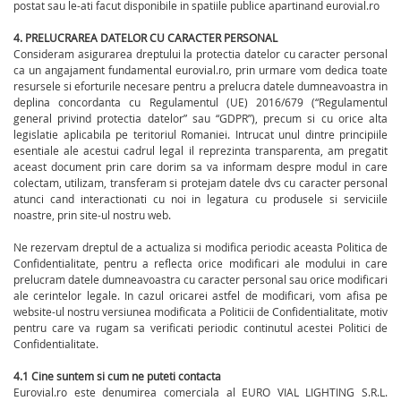
postat sau le-ati facut disponibile in spatiile publice apartinand eurovial.ro
4. PRELUCRAREA DATELOR CU CARACTER PERSONAL
Consideram asigurarea dreptului la protectia datelor cu caracter personal
ca un angajament fundamental eurovial.ro, prin urmare vom dedica toate
resursele si eforturile necesare pentru a prelucra datele dumneavoastra in
deplina concordanta cu Regulamentul (UE) 2016/679 (“Regulamentul
general privind protectia datelor” sau “GDPR”), precum si cu orice alta
legislatie aplicabila pe teritoriul Romaniei. Intrucat unul dintre principiile
esentiale ale acestui cadrul legal il reprezinta transparenta, am pregatit
aceast document prin care dorim sa va informam despre modul in care
colectam, utilizam, transferam si protejam datele dvs cu caracter personal
atunci cand interactionati cu noi in legatura cu produsele si serviciile
noastre, prin site-ul nostru web.
Ne rezervam dreptul de a actualiza si modifica periodic aceasta Politica de
Confidentialitate, pentru a reflecta orice modificari ale modului in care
prelucram datele dumneavoastra cu caracter personal sau orice modificari
ale cerintelor legale. In cazul oricarei astfel de modificari, vom afisa pe
website-ul nostru versiunea modificata a Politicii de Confidentialitate, motiv
pentru care va rugam sa verificati periodic continutul acestei Politici de
Confidentialitate.
4.1 Cine suntem si cum ne puteti contacta
Eurovial.ro este denumirea comerciala al EURO VIAL LIGHTING S.R.L.