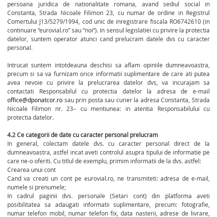
persoana juridica de nationalitate romana, avand sediul social in
Constanta, Strada Nicoale Filimon 23, cu numar de ordine in Registrul
Comertului J13/5279/1994, cod unic de inregistrare fiscala RO6742610 (in
continuare “eurovial.ro” sau “noi“). In sensul legislatiei cu privire la protectia
datelor, suntem operator atunci cand prelucram datele dvs cu caracter
personal.
Intrucat suntem intotdeauna deschisi sa aflam opiniile dumneavoastra,
precum si sa va furnizam orice informatii suplimentare de care ati putea
avea nevoie cu privire la prelucrarea datelor dvs, va incurajam sa
contactati Responsabilul cu protectia datelor la adresa de e-mail
office@dponatcor.ro
sau prin posta sau curier la adresa Constanta, Strada
Nicoale Filimon nr. 23– cu mentiunea: in atentia Responsabilului cu
protectia datelor.
4.2 Ce categorii de date cu caracter personal prelucram
In general, colectam datele dvs. cu caracter personal direct de la
dumneavoastra, astfel incat aveti controlul asupra tipului de informatie pe
care ne-o oferiti. Cu titlul de exemplu, primim informatii de la dvs. astfel:
Crearea unui cont
Cand va creati un cont pe eurovial.ro, ne transmiteti: adresa de e-mail,
numele si prenumele;
In cadrul paginii dvs. personale (Setari cont) din platforma aveti
posibilitatea sa adaugati informatii suplimentare, precum: fotografie,
numar telefon mobil, numar telefon fix, data nasterii, adrese de livrare,