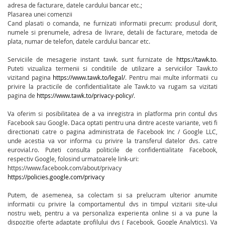
adresa de facturare, datele cardului bancar etc.;
Plasarea unei comenzii
Cand plasati o comanda, ne furnizati informatii precum: produsul dorit,
numele si prenumele, adresa de livrare, detalii de facturare, metoda de
plata, numar de telefon, datele cardului bancar etc.
Serviciile de mesagerie instant tawk. sunt furnizate de
https://tawk.to
.
Puteti vizualiza termenii si conditiile de utilizare a serviciilor Tawk.to
vizitand pagina
https://www.tawk.to/legal/
. Pentru mai multe informatii cu
privire la practicile de confidentialitate ale Tawk.to va rugam sa vizitati
pagina de
https://www.tawk.to/privacy-policy/
.
Va oferim si posibilitatea de a va inregistra in platforma prin contul dvs
Facebook sau Google. Daca optati pentru una dintre aceste variante, veti fi
directionati catre o pagina administrata de Facebook Inc / Google LLC,
unde acestia va vor informa cu privire la transferul datelor dvs. catre
eurovial.ro. Puteti consulta politicile de confidentialitate Facebook,
respectiv Google, folosind urmatoarele link-uri:
https://www.facebook.com/about/privacy
https://policies.google.com/privacy
Putem, de asemenea, sa colectam si sa prelucram ulterior anumite
informatii cu privire la comportamentul dvs in timpul vizitarii site-ului
nostru web, pentru a va personaliza experienta online si a va pune la
dispozitie oferte adaptate profilului dvs ( Facebook, Google Analytics). Va