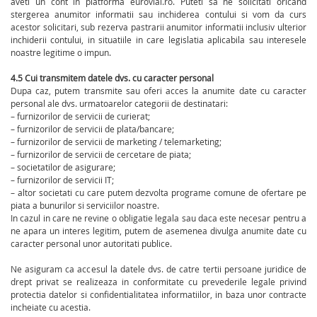
aveti un cont in platforma eurovial.ro. Puteti sa ne solicitati oricand
stergerea anumitor informatii sau inchiderea contului si vom da curs
acestor solicitari, sub rezerva pastrarii anumitor informatii inclusiv ulterior
inchiderii contului, in situatiile in care legislatia aplicabila sau interesele
noastre legitime o impun.
4.5 Cui transmitem datele dvs. cu caracter personal
Dupa caz, putem transmite sau oferi acces la anumite date cu caracter
personal ale dvs. urmatoarelor categorii de destinatari:
– furnizorilor de servicii de curierat;
– furnizorilor de servicii de plata/bancare;
– furnizorilor de servicii de marketing / telemarketing;
– furnizorilor de servicii de cercetare de piata;
– societatilor de asigurare;
– furnizorilor de servicii IT;
– altor societati cu care putem dezvolta programe comune de ofertare pe
piata a bunurilor si serviciilor noastre.
In cazul in care ne revine o obligatie legala sau daca este necesar pentru a
ne apara un interes legitim, putem de asemenea divulga anumite date cu
caracter personal unor autoritati publice.
Ne asiguram ca accesul la datele dvs. de catre tertii persoane juridice de
drept privat se realizeaza in conformitate cu prevederile legale privind
protectia datelor si confidentialitatea informatiilor, in baza unor contracte
incheiate cu acestia.