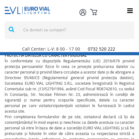
Call Center: L-V: 8
00
- 17
00
0732 520 222
PROTECTIA DATELOR CU CARACTER PERSONAL
În conformitate cu dispozițiile Regulamentului (UE) 2016/679 privind
protecția persoanelor fizice în ceea ce privește prelucrarea datelor cu
caracter personal și privind libera circulație a acestor date și de abrogare a
Directivei 95/46/CE (Regulamentul general privind protecția datelor),
Societatea EURO VIAL LIGHTING S.R.L. societate înregistrată în Registrul
Comerțului sub nr. J13/5279/1994, având Cod Fiscal RO6742610, cu sediul
în Constanța, Str. Nicolae Filimon Nr. 23, administrează în condiții de
siguranță și numai pentru scopurile specificate, datele cu caracter
personal pe care vizitatorii/potențialii vizitatori le furnizează în cadrul
acestui site.
Prin completarea formularelor de pe site, vizitatorul declară că își da
consimțământul în mod expres și neechivoc ca datele acestuia cu caracter
personal să intre în baza de date a societății EURO VIAL LIGHTING și să fie
prelucrate și folosite în viitor de către aceasta cu respectarea strictă a