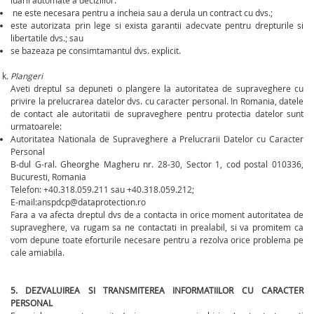
luarii automate a deciziilor:
ne este necesara pentru a incheia sau a derula un contract cu dvs.;
este autorizata prin lege si exista garantii adecvate pentru drepturile si
libertatile dvs.; sau
se bazeaza pe consimtamantul dvs. explicit.
Plangeri
Aveti dreptul sa depuneti o plangere la autoritatea de supraveghere cu
privire la prelucrarea datelor dvs. cu caracter personal. In Romania, datele
de contact ale autoritatii de supraveghere pentru protectia datelor sunt
urmatoarele:
Autoritatea Nationala de Supraveghere a Prelucrarii Datelor cu Caracter
Personal
B-dul G-ral. Gheorghe Magheru nr. 28-30, Sector 1, cod postal 010336,
Bucuresti, Romania
Telefon: +40.318.059.211 sau +40.318.059.212;
E-mail:anspdcp@dataprotection.ro
Fara a va afecta dreptul dvs de a contacta in orice moment autoritatea de
supraveghere, va rugam sa ne contactati in prealabil, si va promitem ca
vom depune toate eforturile necesare pentru a rezolva orice problema pe
cale amiabila.
5. DEZVALUIREA SI TRANSMITEREA INFORMATIILOR CU CARACTER
PERSONAL