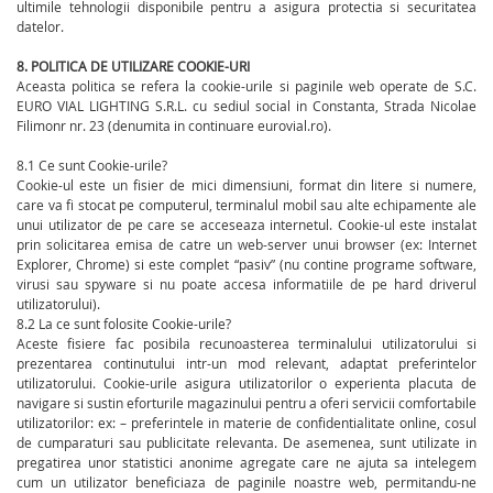
ultimile tehnologii disponibile pentru a asigura protectia si securitatea
datelor.
8. POLITICA DE UTILIZARE COOKIE-URI
Aceasta politica se refera la cookie-urile si paginile web operate de S.C.
EURO VIAL LIGHTING S.R.L. cu sediul social in Constanta, Strada Nicolae
Filimonr nr. 23 (denumita in continuare eurovial.ro).
8.1 Ce sunt Cookie-urile?
Cookie-ul este un fisier de mici dimensiuni, format din litere si numere,
care va fi stocat pe computerul, terminalul mobil sau alte echipamente ale
unui utilizator de pe care se acceseaza internetul. Cookie-ul este instalat
prin solicitarea emisa de catre un web-server unui browser (ex: Internet
Explorer, Chrome) si este complet “pasiv” (nu contine programe software,
virusi sau spyware si nu poate accesa informatiile de pe hard driverul
utilizatorului).
8.2 La ce sunt folosite Cookie-urile?
Aceste fisiere fac posibila recunoasterea terminalului utilizatorului si
prezentarea continutului intr-un mod relevant, adaptat preferintelor
utilizatorului. Cookie-urile asigura utilizatorilor o experienta placuta de
navigare si sustin eforturile magazinului pentru a oferi servicii comfortabile
utilizatorilor: ex: – preferintele in materie de confidentialitate online, cosul
de cumparaturi sau publicitate relevanta. De asemenea, sunt utilizate in
pregatirea unor statistici anonime agregate care ne ajuta sa intelegem
cum un utilizator beneficiaza de paginile noastre web, permitandu-ne