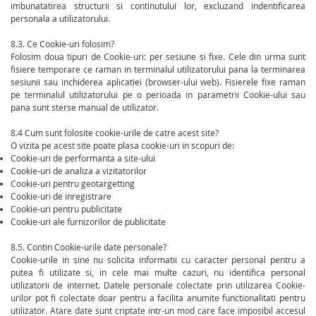
imbunatatirea structurii si continutului lor, excluzand indentificarea
personala a utilizatorului.
8.3. Ce Cookie-uri folosim?
Folosim doua tipuri de Cookie-uri: per sesiune si fixe. Cele din urma sunt
fisiere temporare ce raman in terminalul utilizatorului pana la terminarea
sesiunii sau inchiderea aplicatiei (browser-ului web). Fisierele fixe raman
pe terminalul utilizatorului pe o perioada in parametrii Cookie-ului sau
pana sunt sterse manual de utilizator.
8.4 Cum sunt folosite cookie-urile de catre acest site?
O vizita pe acest site poate plasa cookie-uri in scopuri de:
Cookie-uri de performanta a site-ului
Cookie-uri de analiza a vizitatorilor
Cookie-uri pentru geotargetting
Cookie-uri de inregistrare
Cookie-uri pentru publicitate
Cookie-uri ale furnizorilor de publicitate
8.5. Contin Cookie-urile date personale?
Cookie-urile in sine nu solicita informatii cu caracter personal pentru a
putea fi utilizate si, in cele mai multe cazuri, nu identifica personal
utilizatorii de internet. Datele personale colectate prin utilizarea Cookie-
urilor pot fi colectate doar pentru a facilita anumite functionalitati pentru
utilizator. Atare date sunt criptate intr-un mod care face imposibil accesul