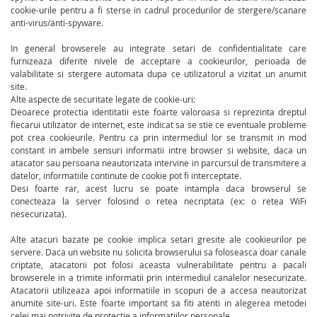
cookie-urile pentru a fi sterse in cadrul procedurilor de stergere/scanare
anti-virus/anti-spyware.
In general browserele au integrate setari de confidentialitate care
furnizeaza diferite nivele de acceptare a cookieurilor, perioada de
valabilitate si stergere automata dupa ce utilizatorul a vizitat un anumit
site.
Alte aspecte de securitate legate de cookie-uri:
Deoarece protectia identitatii este foarte valoroasa si reprezinta dreptul
fiecarui utilizator de internet, este indicat sa se stie ce eventuale probleme
pot crea cookieurile. Pentru ca prin intermediul lor se transmit in mod
constant in ambele sensuri informatii intre browser si website, daca un
atacator sau persoana neautorizata intervine in parcursul de transmitere a
datelor, informatiile continute de cookie pot fi interceptate.
Desi foarte rar, acest lucru se poate intampla daca browserul se
conecteaza la server folosind o retea necriptata (ex: o retea WiFi
nesecurizata).
Alte atacuri bazate pe cookie implica setari gresite ale cookieurilor pe
servere. Daca un website nu solicita browserului sa foloseasca doar canale
criptate, atacatorii pot folosi aceasta vulnerabilitate pentru a pacali
browserele in a trimite informatii prin intermediul canalelor nesecurizate.
Atacatorii utilizeaza apoi informatiile in scopuri de a accesa neautorizat
anumite site-uri. Este foarte important sa fiti atenti in alegerea metodei
celei mai potrivite de protectie a informatiilor personale.