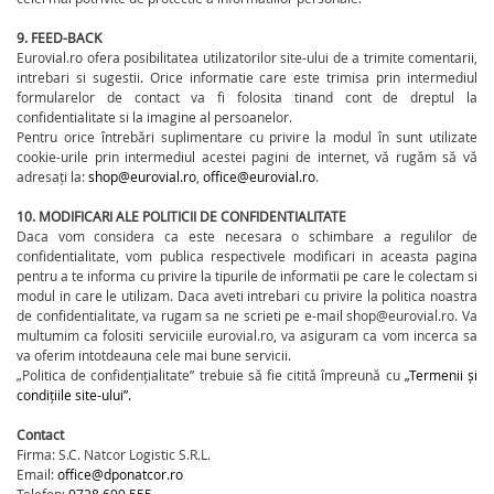
9. FEED-BACK
Eurovial.ro ofera posibilitatea utilizatorilor site-ului de a trimite comentarii,
intrebari si sugestii. Orice informatie care este trimisa prin intermediul
formularelor de contact va fi folosita tinand cont de dreptul la
confidentialitate si la imagine al persoanelor.
Pentru orice întrebări suplimentare cu privire la modul în sunt utilizate
cookie-urile prin intermediul acestei pagini de internet, vă rugăm să vă
adresați la:
shop@eurovial.ro
,
office@eurovial.ro
.
10. MODIFICARI ALE POLITICII DE CONFIDENTIALITATE
Daca vom considera ca este necesara o schimbare a regulilor de
confidentialitate, vom publica respectivele modificari in aceasta pagina
pentru a te informa cu privire la tipurile de informatii pe care le colectam si
modul in care le utilizam. Daca aveti intrebari cu privire la politica noastra
de confidentialitate, va rugam sa ne scrieti pe e-mail shop@eurovial.ro. Va
multumim ca folositi serviciile eurovial.ro, va asiguram ca vom incerca sa
va oferim intotdeauna cele mai bune servicii.
„Politica de confidențialitate” trebuie să fie citită împreună cu
„Termenii și
condițiile site-ului”.
Contact
Firma: S.C. Natcor Logistic S.R.L.
Email:
office@dponatcor.ro