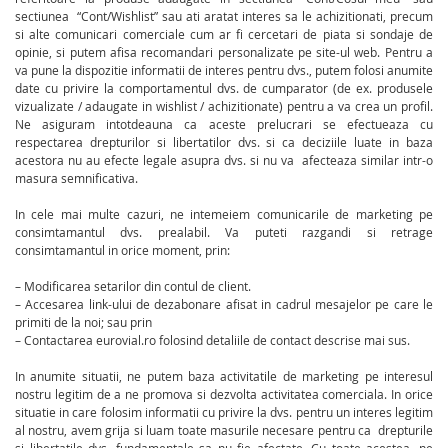
sectiunea “Cont/Wishlist” sau ati aratat interes sa le achizitionati, precum
si alte comunicari comerciale cum ar fi cercetari de piata si sondaje de
opinie, si putem afisa recomandari personalizate pe site-ul web. Pentru a
va pune la dispozitie informatii de interes pentru dvs., putem folosi anumite
date cu privire la comportamentul dvs. de cumparator (de ex. produsele
vizualizate / adaugate in wishlist / achizitionate) pentru a va crea un profil.
Ne asiguram intotdeauna ca aceste prelucrari se efectueaza cu
respectarea drepturilor si libertatilor dvs. si ca deciziile luate in baza
acestora nu au efecte legale asupra dvs. si nu va afecteaza similar intr-o
masura semnificativa.
In cele mai multe cazuri, ne intemeiem comunicarile de marketing pe
consimtamantul dvs. prealabil. Va puteti razgandi si retrage
consimtamantul in orice moment, prin:
– Modificarea setarilor din contul de client.
– Accesarea link-ului de dezabonare afisat in cadrul mesajelor pe care le
primiti de la noi; sau prin
– Contactarea eurovial.ro folosind detaliile de contact descrise mai sus.
In anumite situatii, ne putem baza activitatile de marketing pe interesul
nostru legitim de a ne promova si dezvolta activitatea comerciala. In orice
situatie in care folosim informatii cu privire la dvs. pentru un interes legitim
al nostru, avem grija si luam toate masurile necesare pentru ca drepturile