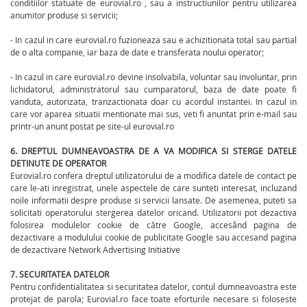
conditiilor statuate de eurovial.ro , sau a instructiunilor pentru utilizarea
anumitor produse si servicii;
- In cazul in care eurovial.ro fuzioneaza sau e achizitionata total sau partial
de o alta companie, iar baza de date e transferata noului operator;
- In cazul in care eurovial.ro devine insolvabila, voluntar sau involuntar, prin
lichidatorul, administratorul sau cumparatorul, baza de date poate fi
vanduta, autorizata, tranzactionata doar cu acordul instantei. In cazul in
care vor aparea situatii mentionate mai sus, veti fi anuntat prin e-mail sau
printr-un anunt postat pe site-ul eurovial.ro
6. DREPTUL DUMNEAVOASTRA DE A VA MODIFICA SI STERGE DATELE
DETINUTE DE OPERATOR
Eurovial.ro confera dreptul utilizatorului de a modifica datele de contact pe
care le-ati inregistrat, unele aspectele de care sunteti interesat, incluzand
noile informatii despre produse si servicii lansate. De asemenea, puteti sa
solicitati operatorului stergerea datelor oricand. Utilizatorii pot dezactiva
folosirea modulelor cookie de către Google, accesând pagina de
dezactivare a modulului cookie de publicitate Google sau accesand pagina
de dezactivare Network Advertising Initiative
7. SECURITATEA DATELOR
Pentru confidentialitatea si securitatea datelor, contul dumneavoastra este
protejat de parola; Eurovial.ro face toate eforturile necesare si foloseste