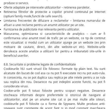
produse si servicii.
Oferte adaptate pe interesele utilizatorilor – retinerea parolelor.
Retinerea filtrelor de protectie a copiilor privind continutul pe Internet
(optiuni family mode,functii de safe search).
Limitarea frecventei de difuzare a reclamelor – limitarea numarului de
afisari a unei reclame pentru un anumit utilizator pe un site.
Furnizarea de publicitate mai relevanta pentru utilizator.
Masurarea, optimizarea si caracteristicile de analytics – cum ar fi
confirmarea unui anumit nivel de trafic pe un website, ce tip de continut
este vizualizat si modul cum un utilizator ajunge pe un website (ex prin
motoare de cautare, direct, din alte website-uri etc). Website-urile
deruleaza aceste analize a utilizarii lor pentru a imbunatati site-urile in
beneficiul userilor.
8.8. Securitate si probleme legate de confidentialitate
Cookieurile NU sunt virusi! Ele folosesc formate tip plain text. Nu sunt
alcatuite din bucati de cod asa ca nu pot fi executate nici nu pot auto-rula.
In consecinta, nu se pot duplica sau replica pe alte retele pentru a se rula
sau replica din nou. Deoarece nu pot indeplini aceste functii, nu pot fi
considerate virusi.
Cookie-urile pot fi totusi folosite pentru scopuri negative. Deoarece
stocheaza informatii despre preferintele si istoricul de navigare al
utilizatorilor, atat pe un anume site cat si pe mai multe alte siteuri,
cookieurile pot fi folosite ca o forma de Spyware. Multe produse anti-
spyware sunt constiente de acest fapt si in mod constant marcheaza