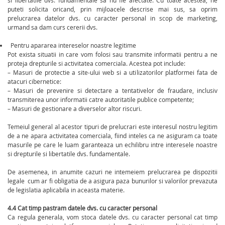
si libertatile dvs. fundamentale sa nu fie afectate. Cu toate acestea, ne
puteti solicita oricand, prin mijloacele descrise mai sus, sa oprim
prelucrarea datelor dvs. cu caracter personal in scop de marketing,
urmand sa dam curs cererii dvs.
Pentru apararea intereselor noastre legitime
Pot exista situatii in care vom folosi sau transmite informatii pentru a ne
proteja drepturile si activitatea comerciala. Acestea pot include:
– Masuri de protectie a site-ului web si a utilizatorilor platformei fata de
atacuri cibernetice:
– Masuri de prevenire si detectare a tentativelor de fraudare, inclusiv
transmiterea unor informatii catre autoritatile publice competente;
– Masuri de gestionare a diverselor altor riscuri.
Temeiul general al acestor tipuri de prelucrari este interesul nostru legitim
de a ne apara activitatea comerciala, fiind inteles ca ne asiguram ca toate
masurile pe care le luam garanteaza un echilibru intre interesele noastre
si drepturile si libertatile dvs. fundamentale.
De asemenea, in anumite cazuri ne intemeiem prelucrarea pe dispozitii
legale cum ar fi obligatia de a asigura paza bunurilor si valorilor prevazuta
de legislatia aplicabila in aceasta materie.
4.4 Cat timp pastram datele dvs. cu caracter personal
Ca regula generala, vom stoca datele dvs. cu caracter personal cat timp