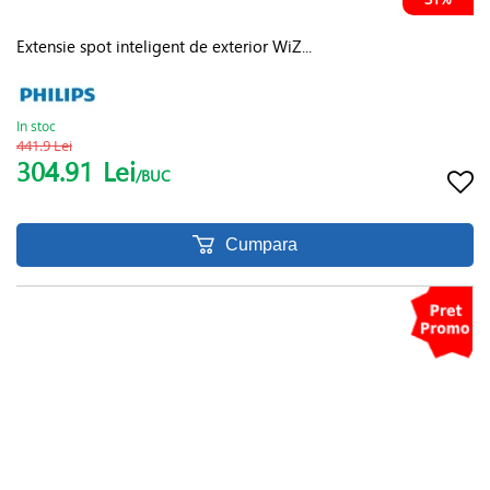
Extensie spot inteligent de exterior WiZ...
In stoc
441.9 Lei
304.91
Lei
/BUC
Cumpara