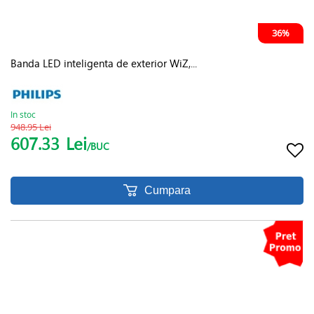
36%
Banda LED inteligenta de exterior WiZ,...
In stoc
948.95 Lei
607.33
Lei
/BUC
Cumpara