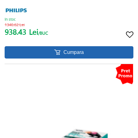
In stoc
1340.62 Lei
938.43
Lei
/BUC
Cumpara