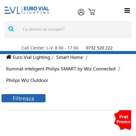
Call Center: L-V: 8
00
- 17
00
0732 520 222
Euro Vial Lighting
/
Smart Home
/
Iluminat inteligent Philips SMART by Wiz Connected
/
Philips Wiz Outdoor
Filtreaza
Filtreaza produsele
Producatori