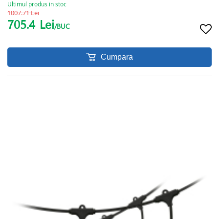
Ultimul produs in stoc
1007.71 Lei
705.4
Lei
/BUC
Cumpara