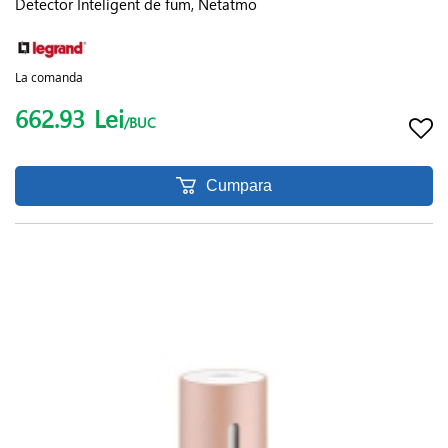
Detector Inteligent de fum, Netatmo
La comanda
662.93
Lei
/BUC
Cumpara