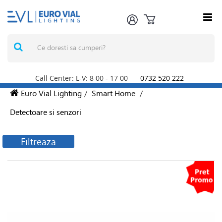
Call Center: L-V: 8
00
- 17
00
0732 520 222
Euro Vial Lighting
/
Smart Home
/
Detectoare si senzori
Filtreaza
Filtreaza produsele
Producatori
Legrand Romania