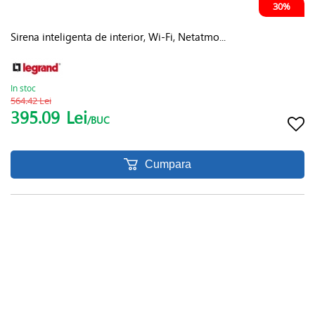
30%
Sirena inteligenta de interior, Wi-Fi, Netatmo...
In stoc
564.42 Lei
395.09
Lei
/BUC
Cumpara