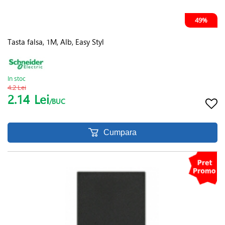
49%
Tasta falsa, 1M, Alb, Easy Styl
In stoc
4.2 Lei
2.14
Lei
/BUC
Cumpara