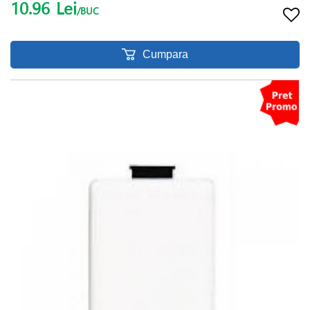
10.96
Lei
/BUC
Cumpara