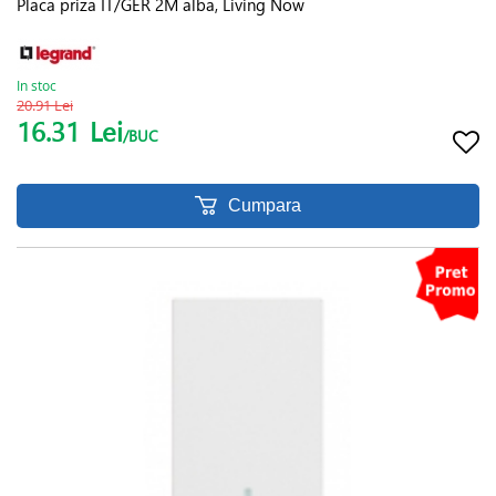
Placa priza IT/GER 2M alba, Living Now
In stoc
20.91 Lei
16.31
Lei
/BUC
Cumpara