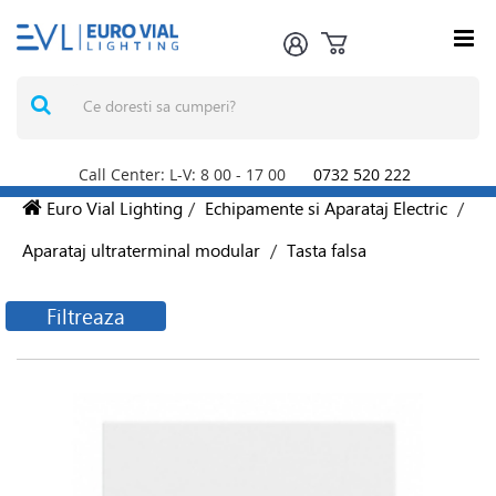
Call Center: L-V: 8
00
- 17
00
0732 520 222
Euro Vial Lighting
/
Echipamente si Aparataj Electric
/
Aparataj ultraterminal modular
/
Tasta falsa
Filtreaza
Filtreaza produsele
Producatori
ALL4VENTILATION