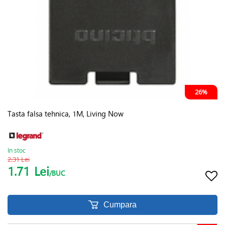
26%
Tasta falsa tehnica, 1M, Living Now
In stoc
2.31 Lei
1.71
Lei
/BUC
Cumpara