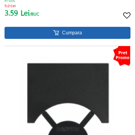
In stoc
5.2 Lei
3.59
Lei
/BUC
Cumpara