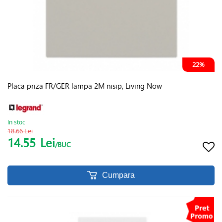
22%
Placa priza FR/GER lampa 2M nisip, Living Now
In stoc
18.66 Lei
14.55
Lei
/BUC
Cumpara