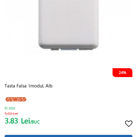
24%
Tasta Falsa 1modul, Alb
In stoc
5.03 Lei
3.83
Lei
/BUC