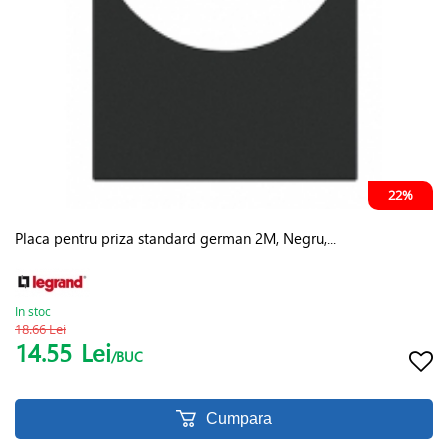
22%
Placa pentru priza standard german 2M, Negru,...
In stoc
18.66 Lei
14.55
Lei
/BUC
Cumpara