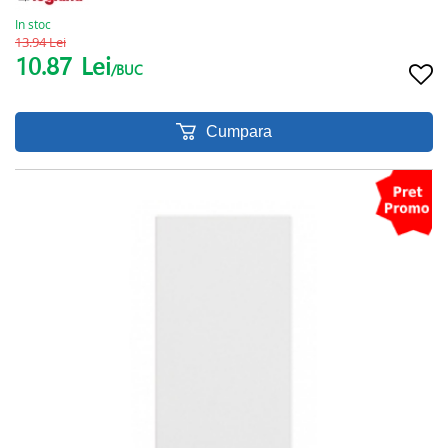
In stoc
13.94 Lei
10.87
Lei
/BUC
Cumpara