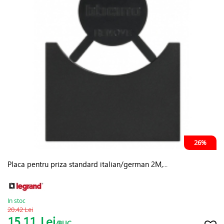
26%
Placa pentru priza standard italian/german 2M,...
In stoc
20.42 Lei
15.11
Lei
/BUC