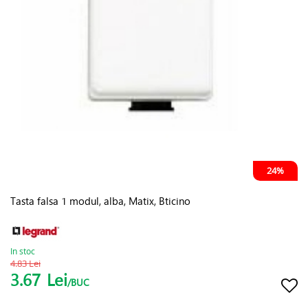
24%
Tasta falsa 1 modul, alba, Matix, Bticino
In stoc
4.83 Lei
3.67
Lei
/BUC