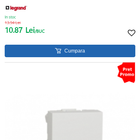
In stoc
13.94 Lei
10.87
Lei
/BUC
Cumpara