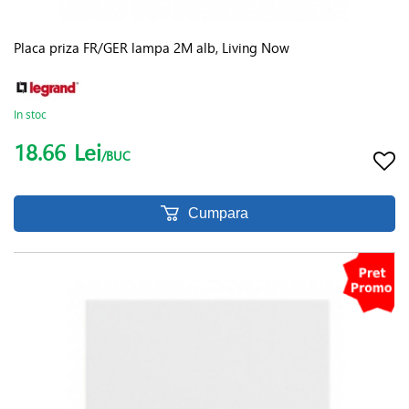
Placa priza FR/GER lampa 2M alb, Living Now
In stoc
18.66
Lei
/BUC
Cumpara