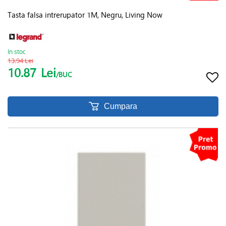
Tasta falsa intrerupator 1M, Negru, Living Now
In stoc
13.94 Lei
10.87
Lei
/BUC
Cumpara