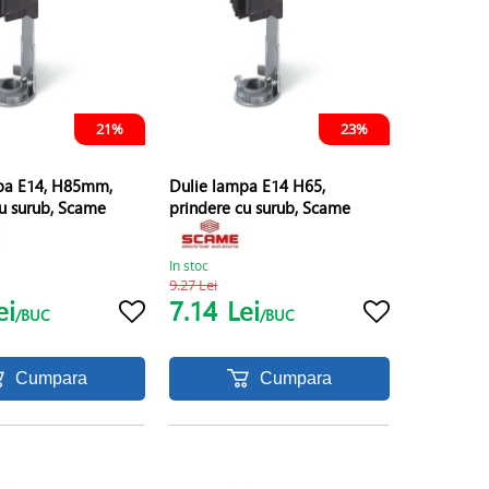
21%
23%
pa E14, H85mm,
Dulie lampa E14 H65,
cu surub, Scame
prindere cu surub, Scame
In stoc
9.27 Lei
ei
7.14
Lei
/BUC
/BUC
Cumpara
Cumpara