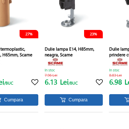
27%
23%
 termoplastic,
Dulie lampa E14, H85mm,
Dulie lam
a, H65mm, Scame
neagra, Scame
prindere 
In stoc
In stoc
7.96 Lei
8.83 Lei
ei
6.13
Lei
6.98
L
/BUC
/BUC
Cumpara
Cumpara