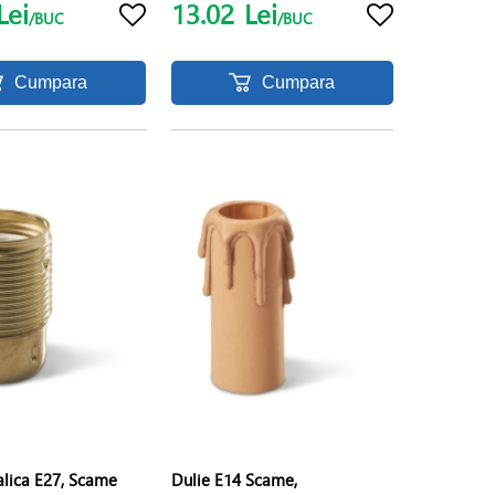
Lei
13.02
Lei
/BUC
/BUC
Cumpara
Cumpara
alica E27, Scame
Dulie E14 Scame,