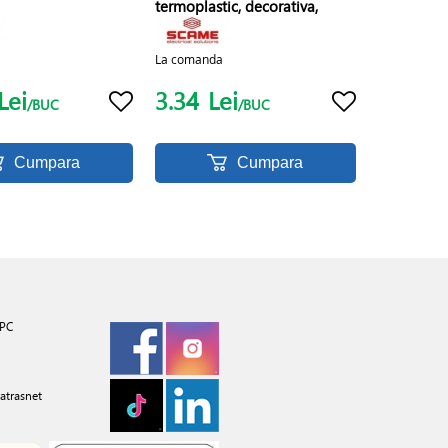
termoplastic, decorativa,
H85mm
La comanda
Lei
3.34
Lei
/BUC
/BUC
Cumpara
Cumpara
PC
atrasnet