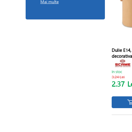
Mai multe
Dulie E14,
decorativ
In stoc
3.24 Lei
2.37
L