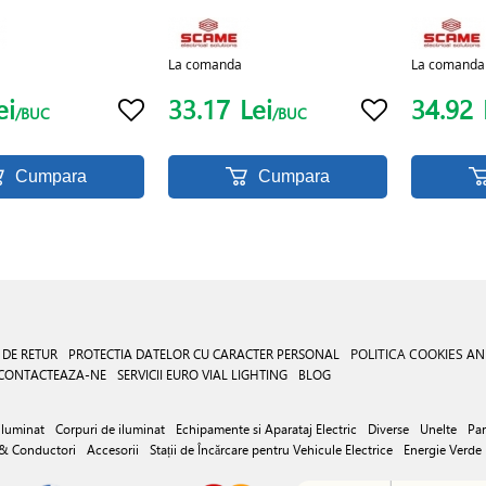
La comanda
La comanda
ei
33.17
Lei
34.92
/BUC
/BUC
Cumpara
Cumpara
 DE RETUR
PROTECTIA DATELOR CU CARACTER PERSONAL
POLITICA COOKIES
AN
CONTACTEAZA-NE
SERVICII EURO VIAL LIGHTING
BLOG
iluminat
Corpuri de iluminat
Echipamente si Aparataj Electric
Diverse
Unelte
Par
 & Conductori
Accesorii
Stații de Încărcare pentru Vehicule Electrice
Energie Verde