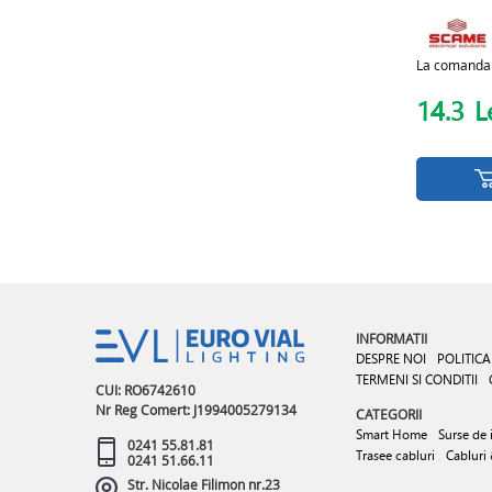
La comanda
14.3
L
INFORMATII
DESPRE NOI
POLITICA
TERMENI SI CONDITII
CUI: RO6742610
Nr Reg Comert: J1994005279134
CATEGORII
Smart Home
Surse de 
0241 55.81.81
Trasee cabluri
Cabluri
0241 51.66.11
Str. Nicolae Filimon nr.23