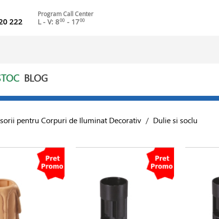
Program Call Center
20 222
L - V: 8
- 17
00
00
STOC
BLOG
sorii pentru Corpuri de Iluminat Decorativ
/
Dulie si soclu