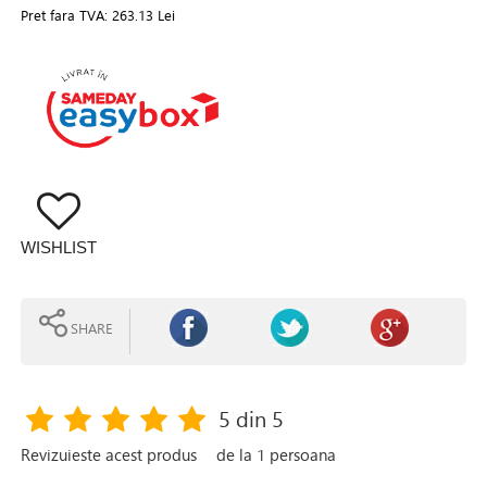
Pret fara TVA:
263.13 Lei
WISHLIST
SHARE
5
din 5
Revizuieste acest produs
de la
1
persoana