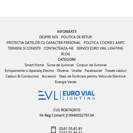
INFORMATII
DESPRE NOI
POLITICA DE RETUR
PROTECTIA DATELOR CU CARACTER PERSONAL
POLITICA COOKIES
ANPC
TERMENI SI CONDITII
CONTACTEAZA-NE
SERVICII EURO VIAL LIGHTING
BLOG
CATEGORII
Smart Home
Surse de iluminat
Corpuri de iluminat
Echipamente si Aparataj Electric
Diverse
Unelte
Paratrasnet
Trasee cabluri
Cabluri & Conductori
Accesorii
Stații de Încărcare pentru Vehicule Electrice
Energie Verde
CUI: RO6742610
Nr Reg Comert: J1994005279134
0241 55.81.81
0241 51.66.11