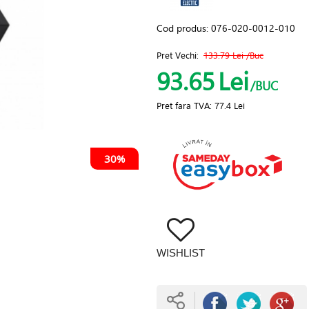
Cod produs:
076-020-0012-010
Pret Vechi:
133.79 Lei
/Buc
93.65
Lei
/BUC
Pret fara TVA:
77.4 Lei
30%
WISHLIST