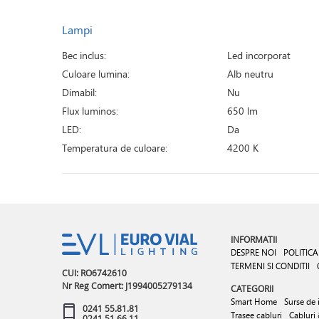
Lampi
Bec inclus:
Led incorporat
Culoare lumina:
Alb neutru
Dimabil:
Nu
Flux luminos:
650 lm
LED:
Da
Temperatura de culoare:
4200 K
INFORMATII
DESPRE NOI
POLITICA
TERMENI SI CONDITII
CUI: RO6742610
Nr Reg Comert: J1994005279134
CATEGORII
Smart Home
Surse de 
0241 55.81.81
Trasee cabluri
Cabluri
0241 51.66.11