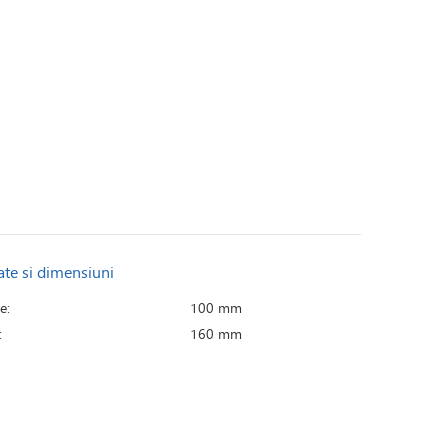
ate si dimensiuni
e:
100 mm
:
160 mm