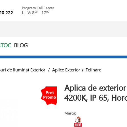
Program Call Center
20 222
L - V: 8
- 17
00
00
STOC
BLOG
uri de Iluminat Exterior
/
Aplice Exterior si Felinare
Aplica de exterio
4200K, IP 65, Hor
Marca: