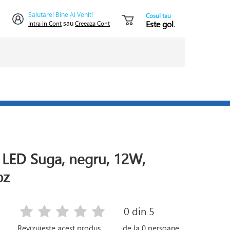
Salutare! Bine Ai Venit!
Cosul tau
Este gol.
Intra in Cont
sau
Creeaza Cont
r LED Suga, negru, 12W,
oz
0
din 5
Revizuieste acest produs
de la
0
persoane