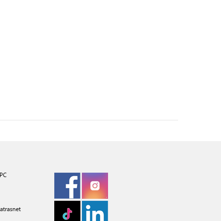
PC
atrasnet