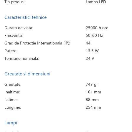
Tip produs:
Lampa LED
Caracteristici tehnice
Durata de viata:
25000 h ore
Frecventa:
50-60 Hz
Grad de Protectie Internationala (IP):
44
Putere:
13.5 W
Tensiune nominala:
24 V
Greutate si dimensiuni
Greutate:
747 gr
Inaltime:
101 mm
Latime:
88 mm
Lungime:
254 mm
Lampi