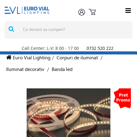
Call Center: L-V: 8
00
- 17
00
0732 520 222
Euro Vial Lighting
/
Corpuri de iluminat
/
Iluminat decorativ
/
Banda led