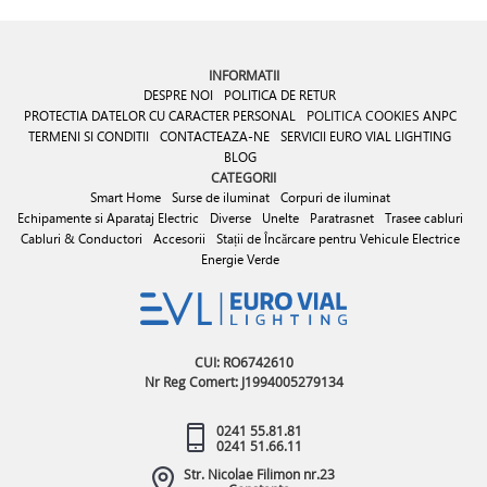
INFORMATII
DESPRE NOI
POLITICA DE RETUR
PROTECTIA DATELOR CU CARACTER PERSONAL
POLITICA COOKIES
ANPC
TERMENI SI CONDITII
CONTACTEAZA-NE
SERVICII EURO VIAL LIGHTING
BLOG
CATEGORII
Smart Home
Surse de iluminat
Corpuri de iluminat
Echipamente si Aparataj Electric
Diverse
Unelte
Paratrasnet
Trasee cabluri
Cabluri & Conductori
Accesorii
Stații de Încărcare pentru Vehicule Electrice
Energie Verde
CUI: RO6742610
Nr Reg Comert: J1994005279134
0241 55.81.81
0241 51.66.11
Str. Nicolae Filimon nr.23