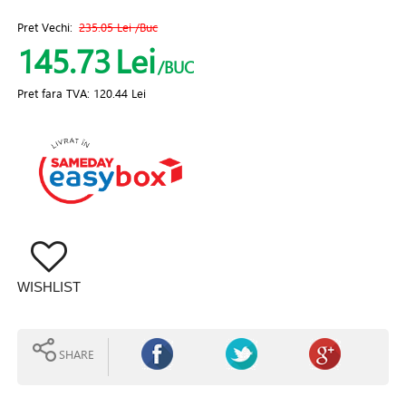
Pret Vechi:
235.05 Lei
/Buc
145.73
Lei
/BUC
Pret fara TVA:
120.44 Lei
WISHLIST
SHARE