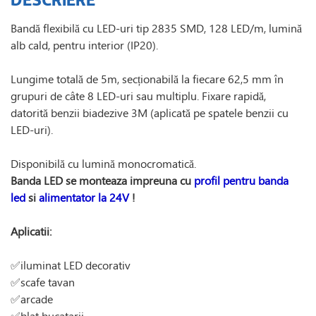
Bandă flexibilă cu LED-uri tip 2835 SMD, 128 LED/m, lumină
alb cald, pentru interior (IP20).
Lungime totală de 5m, secționabilă la fiecare 62,5 mm în
grupuri de câte 8 LED-uri sau multiplu. Fixare rapidă,
datorită benzii biadezive 3M (aplicată pe spatele benzii cu
LED-uri).
Disponibilă cu lumină monocromatică.
Banda LED se monteaza impreuna cu
profil pentru banda
led
si
alimentator la 24V
!
Aplicatii:
✅iluminat LED decorativ
✅scafe tavan
✅arcade
✅blat bucatarii