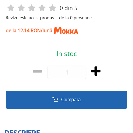
0
din 5
Revizuieste acest produs
de la
0
persoane
de la 12.14 RON/lună
In stoc
Cumpara
DESCRIERE