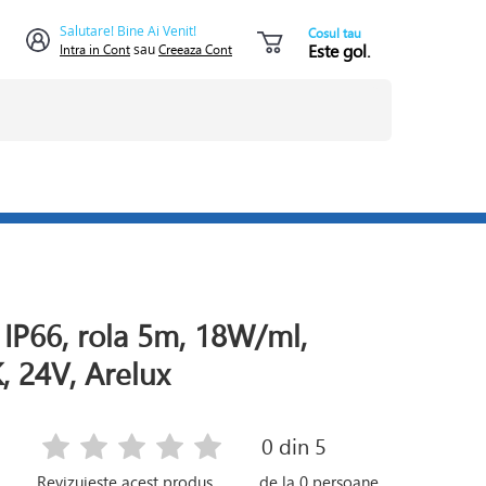
Salutare! Bine Ai Venit!
Cosul tau
Este gol.
Intra in Cont
sau
Creeaza Cont
IP66, rola 5m, 18W/ml,
, 24V, Arelux
0
din 5
Revizuieste acest produs
de la
0
persoane