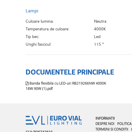
Lampi
Culoare lumina:
Neutra
Temperatura de culoare:
4000K
Tip bec:
Led
Unghi fascicul:
115 °
DOCUMENTELE PRINCIPALE
Banda flexibila cu LED-uri RB219266NW 4000K
18W 90W (1).pdf
INFORMATII
DESPRE NOI
POLITICA
TERMENI SI CONDITII
CUI: RO6742610