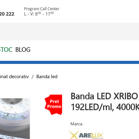
Program Call Center
20 222
L - V: 8
- 17
00
00
STOC
BLOG
inat decorativ
/
Banda led
Banda LED XRIBO 
192LED/ml, 4000K
Marca: