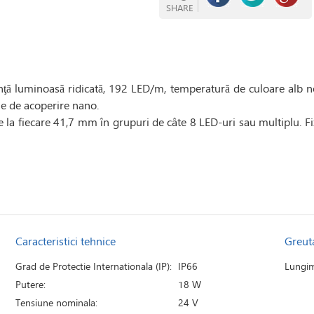
SHARE
ienţă luminoasă ridicată, 192 LED/m, temperatură de culoare alb 
gie de acoperire nano.
 la fiecare 41,7 mm în grupuri de câte 8 LED-uri sau multiplu. Fi
Caracteristici tehnice
Greut
Grad de Protectie Internationala (IP):
IP66
Lungim
Putere:
18 W
Tensiune nominala:
24 V