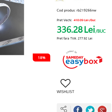
Cod produs:
rb219266nw
Pret Vechi:
410.09 Lei
/Buc
336.28
Lei
/BUC
Pret fara TVA:
277.92 Lei
18%
WISHLIST