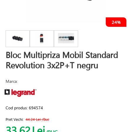
24%
Bloc Multipriza Mobil Standard
Revolution 3x2P+T negru
Marca:
Cod produs:
694574
Pret Vechi:
44.24 Lei
/Buc
33.62
Lei