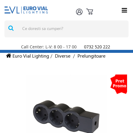
Call Center: L-V: 8
00
- 17
00
0732 520 222
Euro Vial Lighting
/
Diverse
/
Prelungitoare