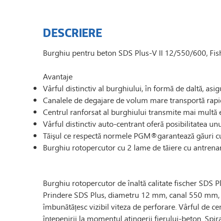
DESCRIERE
Burghiu pentru beton SDS Plus-V II 12/550/600, Fis
Avantaje
Vârful distinctiv al burghiului, în formă de daltă, asi
Canalele de degajare de volum mare transportă rapid p
Centrul ranforsat al burghiului transmite mai multă e
Vârful distinctiv auto-centrant oferă posibilitatea unu
Tăişul ce respectă normele PGM®garantează găuri cu o 
Burghiu rotopercutor cu 2 lame de tăiere cu antrenar
Burghiu rotopercutor de înaltă calitate fischer SDS P
Prindere SDS Plus, diametru 12 mm, canal 550 mm, lu
îmbunătățesc vizibil viteza de perforare. Vârful de ce
înțepenirii la momentul atingerii fierului-beton. Spira