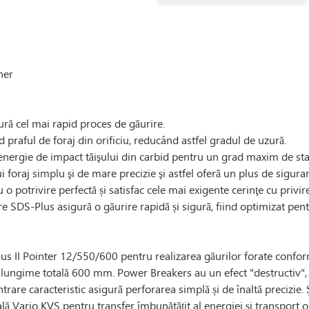
her
gură cel mai rapid proces de găurire.
raful de foraj din orificiu, reducând astfel gradul de uzură.
nergie de impact tăişului din carbid pentru un grad maxim de stabil
i foraj simplu şi de mare precizie şi astfel oferă un plus de siguranţ
potrivire perfectă și satisfac cele mai exigente cerinţe cu privire
e SDS-Plus asigură o găurire rapidă și sigură, fiind optimizat pen
lus II Pointer 12/550/600 pentru realizarea găurilor forate conform
ngime totală 600 mm. Power Breakers au un efect "destructiv", ca
ntrare caracteristic asigură perforarea simplă și de înaltă precizie
lă Vario KVS pentru transfer îmbunătățit al energiei și transport op