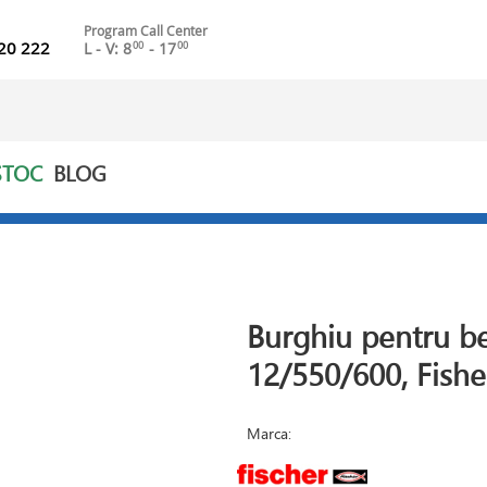
Program Call Center
20 222
L - V: 8
- 17
00
00
STOC
BLOG
Burghiu pentru be
12/550/600, Fishe
Marca: