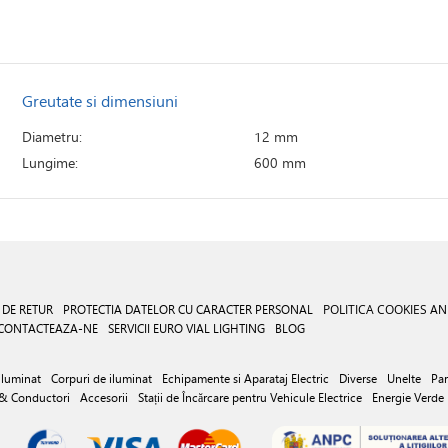
Greutate si dimensiuni
Diametru:
12 mm
Lungime:
600 mm
 DE RETUR
PROTECTIA DATELOR CU CARACTER PERSONAL
POLITICA COOKIES
AN
CONTACTEAZA-NE
SERVICII EURO VIAL LIGHTING
BLOG
iluminat
Corpuri de iluminat
Echipamente si Aparataj Electric
Diverse
Unelte
Par
 & Conductori
Accesorii
Stații de Încărcare pentru Vehicule Electrice
Energie Verde