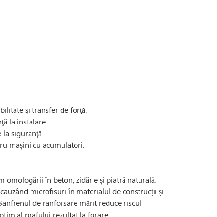
itate şi transfer de forţă.
ă la instalare.
 la siguranţă.
tru mașini cu acumulatori.
 omologării în beton, zidărie și piatră naturală.
uzând microfisuri în materialul de construcții și
. Șanfrenul de ranforsare mărit reduce riscul
tim al prafului rezultat la forare.