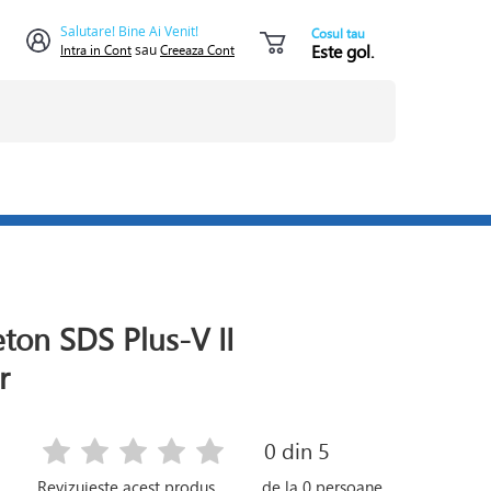
Salutare! Bine Ai Venit!
Cosul tau
Este gol.
Intra in Cont
sau
Creeaza Cont
ton SDS Plus-V II
r
0
din 5
Revizuieste acest produs
de la
0
persoane