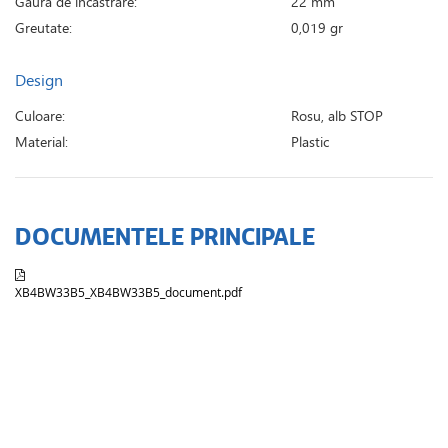
Gaura de incastrare:
22 mm
Greutate:
0,019 gr
Design
Culoare:
Rosu, alb STOP
Material:
Plastic
DOCUMENTELE PRINCIPALE
XB4BW33B5_XB4BW33B5_document.pdf