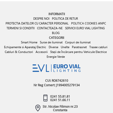
INFORMATII
DESPRE NOI
POLITICA DE RETUR
PROTECTIA DATELOR CU CARACTER PERSONAL
POLITICA COOKIES
ANPC
TERMENI SI CONDITII
CONTACTEAZA-NE
SERVICII EURO VIAL LIGHTING
BLOG
CATEGORII
Smart Home
Surse de iluminat
Corpuri de iluminat
Echipamente si Aparataj Electric
Diverse
Unelte
Paratrasnet
Trasee cabluri
Cabluri & Conductori
Accesorii
Stații de Încărcare pentru Vehicule Electrice
Energie Verde
CUI: RO6742610
Nr Reg Comert: J1994005279134
0241 55.81.81
0241 51.66.11
Str. Nicolae Filimon nr.23
Constanta