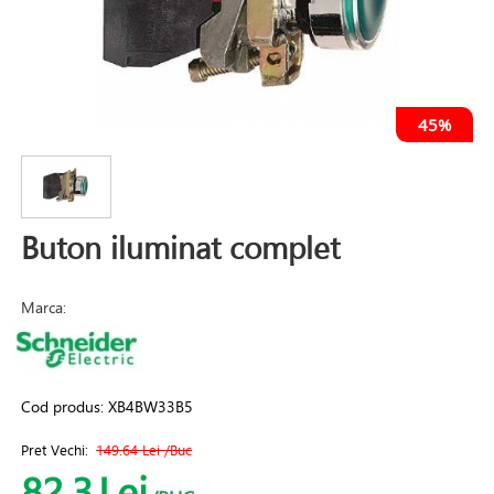
45%
Buton iluminat complet
Marca:
Cod produs:
XB4BW33B5
Pret Vechi:
149.64 Lei
/Buc
82.3
Lei