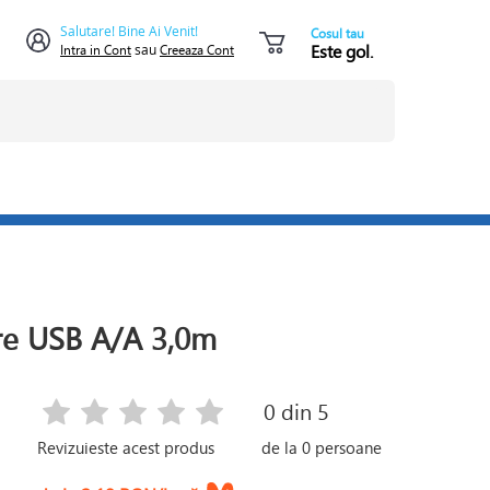
Salutare! Bine Ai Venit!
Cosul tau
Este gol.
Intra in Cont
sau
Creeaza Cont
re USB A/A 3,0m
0
din 5
Revizuieste acest produs
de la
0
persoane