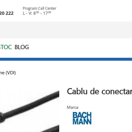
Program Call Center
20 222
L - V: 8
- 17
00
00
STOC
BLOG
ne (VDI)
Cablu de conecta
Marca: