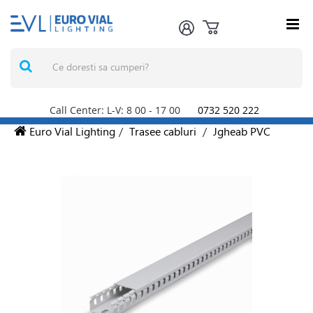
Call Center: L-V: 8
00
- 17
00
0732 520 222
Euro Vial Lighting
/
Trasee cabluri
/
Jgheab PVC