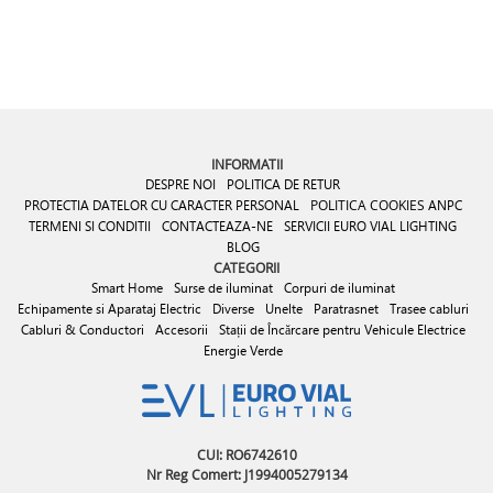
INFORMATII
DESPRE NOI
POLITICA DE RETUR
PROTECTIA DATELOR CU CARACTER PERSONAL
POLITICA COOKIES
ANPC
TERMENI SI CONDITII
CONTACTEAZA-NE
SERVICII EURO VIAL LIGHTING
BLOG
CATEGORII
Smart Home
Surse de iluminat
Corpuri de iluminat
Echipamente si Aparataj Electric
Diverse
Unelte
Paratrasnet
Trasee cabluri
Cabluri & Conductori
Accesorii
Stații de Încărcare pentru Vehicule Electrice
Energie Verde
CUI: RO6742610
Nr Reg Comert: J1994005279134