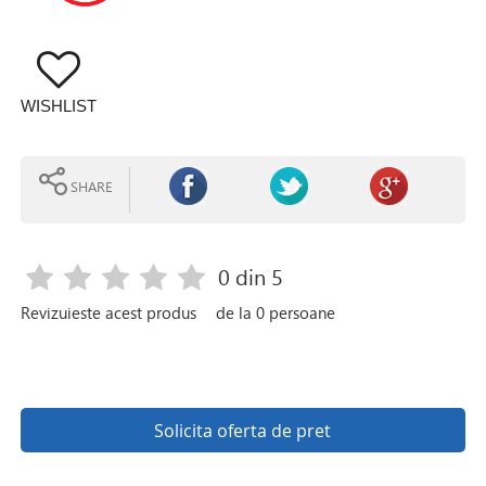
WISHLIST
SHARE
0
din 5
Revizuieste acest produs
de la
0
persoane
Solicita oferta de pret