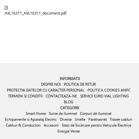
A9L16311_A9L16311_document.pdf
INFORMATII
DESPRE NOI
POLITICA DE RETUR
PROTECTIA DATELOR CU CARACTER PERSONAL
POLITICA COOKIES
ANPC
TERMENI SI CONDITII
CONTACTEAZA-NE
SERVICII EURO VIAL LIGHTING
BLOG
CATEGORII
Smart Home
Surse de iluminat
Corpuri de iluminat
Echipamente si Aparataj Electric
Diverse
Unelte
Paratrasnet
Trasee cabluri
Cabluri & Conductori
Accesorii
Stații de Încărcare pentru Vehicule Electrice
Energie Verde